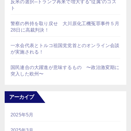
反米の選択─トランプ再来で増大する“従属”のコス
ト
警察の矜持を取り戻せ 大川原化工機冤罪事件５月
28日に高裁判決！
一水会代表とトルコ祖国党党首とのオンライン会談
が実施される！
国民連合の大躍進が意味するもの 〜政治激変期に
突入した欧州〜
アーカイブ
2025年5月
2025年3月