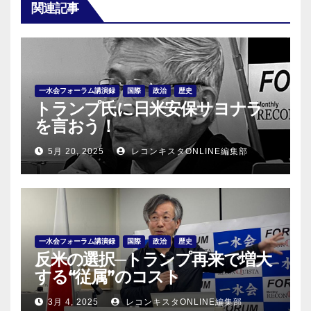
関連記事
一水会フォーラム講演録
国際
政治
歴史
トランプ氏に日米安保サヨナラ
を言おう！
5月 20, 2025
レコンキスタONLINE編集部
一水会フォーラム講演録
国際
政治
歴史
反米の選択─トランプ再来で増大
する“従属”のコスト
3月 4, 2025
レコンキスタONLINE編集部