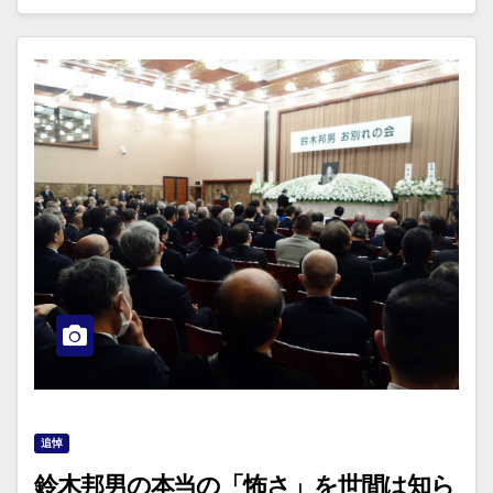
追悼
鈴木邦男の本当の「怖さ」を世間は知ら