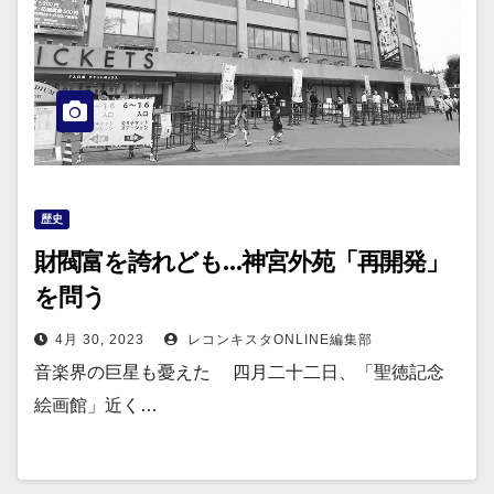
歴史
財閥富を誇れども…神宮外苑「再開発」
を問う
4月 30, 2023
レコンキスタONLINE編集部
音楽界の巨星も憂えた 四月二十二日、「聖徳記念
絵画館」近く…