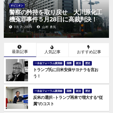
オピニオン
警察の矜持を取り戻せ 大川原化工
機冤罪事件５月28日に高裁判決！
3月 2, 2025
山村 勇気
最新記事
人気記事
おすすめ記事
一水会フォーラム講演録
国際
政治
歴史
トランプ氏に日米安保サヨナラを言お
う！
一水会フォーラム講演録
国際
政治
歴史
反米の選択─トランプ再来で増大する“従
属”のコスト