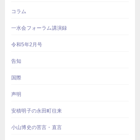
コラム
一水会フォーラム講演録
令和5年2月号
告知
国際
声明
安積明子の永田町往来
小山博史の苦言・直言