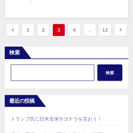
投
1
2
3
4
…
12
稿
の
検索
ペ
検索
ー
ジ
送
最近の投稿
り
トランプ氏に日米安保サヨナラを言おう！