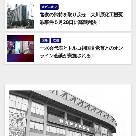
オピニオン
警察の矜持を取り戻せ 大川原化工機冤
罪事件５月28日に高裁判決！
国際
政治
一水会代表とトルコ祖国党党首とのオン
ライン会談が実施される！