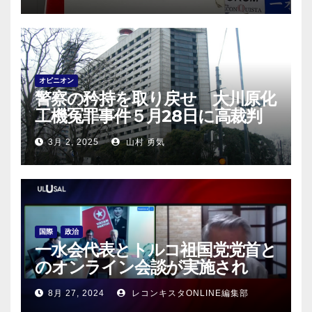
オピニオン
警察の矜持を取り戻せ 大川原化
工機冤罪事件５月28日に高裁判
決！
3月 2, 2025
山村 勇気
国際
政治
一水会代表とトルコ祖国党党首と
のオンライン会談が実施され
る！
8月 27, 2024
レコンキスタONLINE編集部