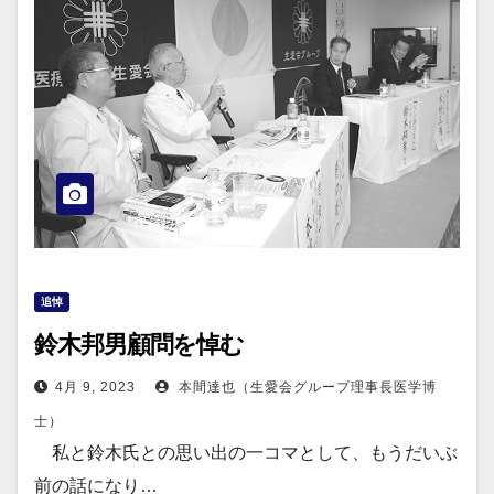
追悼
鈴木邦男顧問を悼む
4月 9, 2023
本間達也（生愛会グループ理事長医学博
士）
私と鈴木氏との思い出の一コマとして、もうだいぶ
前の話になり…