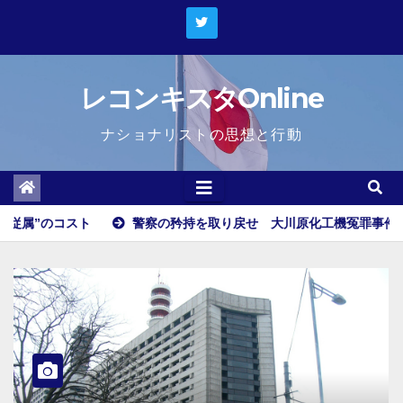
Skip
to
content
レコンキスタOnline
ナショナリストの思想と行動
警察の矜持を取り戻せ 大川原化工機冤罪事件５月28日に高裁判