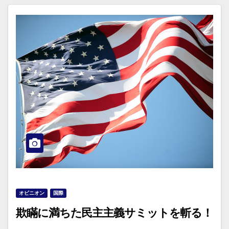
オピニオン
国際
欺瞞に満ちた民主主義サミットを斬る！