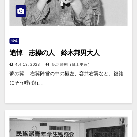
追悼
追悼 志操の人 鈴木邦男大人
4月 13, 2023
紀之崎剛（郷土史家）
夢の翼 右翼陣営の中の極左、容共右翼など、複雑
にそう呼ばれ…