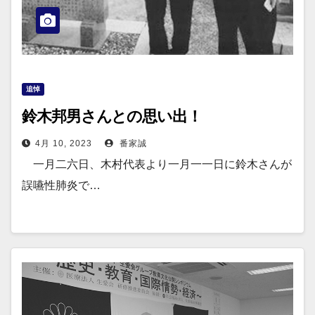
追悼
鈴木邦男さんとの思い出！
4月 10, 2023
番家誠
一月二六日、木村代表より一月一一日に鈴木さんが
誤嚥性肺炎で…