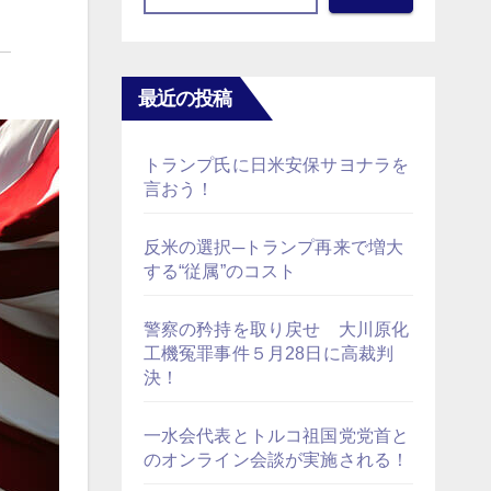
最近の投稿
トランプ氏に日米安保サヨナラを
言おう！
反米の選択─トランプ再来で増大
する“従属”のコスト
警察の矜持を取り戻せ 大川原化
工機冤罪事件５月28日に高裁判
決！
一水会代表とトルコ祖国党党首と
のオンライン会談が実施される！