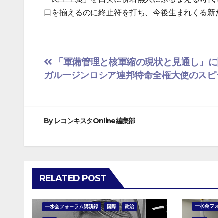
口を揃えるのに終止符を打ち、今後生まれくる新
投
「軍備管理と核軍縮の現状と見通し」に
ガルージンロシア連邦特命全権大使のスピ
稿
ナ
ビ
By
レコンキスタOnline編集部
ゲ
ー
RELATED POST
シ
ョ
一水会フ
一水会フォーラム講演録
国際
政治