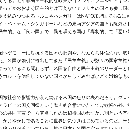
てくる。近年非民主主義的な政策が目立つイスラエルやメキシ
狙ってかおおよそ民主的とは言えないアフリカの国々も参加国
冷え込みつつあるトルコやハンガリーはNATO加盟国であるに
イ・ベトナム・シンガポールなどの東南アジアの国々も除外さ
民主的」な「良い国」で、異を唱える国は「専制的」で「悪い
国ヘゲモニーに対抗する国々の批判や、なんら具体性のない取
た。米国が強引に輸出してきた「民主主義」が数々の国家主権
なっているにも関わらず、米国を自由と民主主義のリーダーと
うカルトを信仰していない国々からしてみればひどく滑稽なも
国際社会で影響力が衰え続ける米国の焦りの表れだろう。グロ
アラビアの国交回復という歴史的合意にいたっては蚊帳の外。
心の共同宣言ですら署名したのは招待国のわずか六割という有
」がまやかしであることに世界は気づきはじめているのだ。米
も終わりが近づいている。故に日本も米国の空っぽなレトリッ