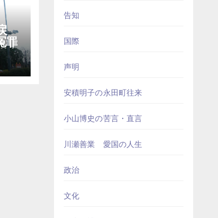
告知
戻
冤罪
国際
裁判
声明
安積明子の永田町往来
小山博史の苦言・直言
川瀬善業 愛国の人生
政治
文化