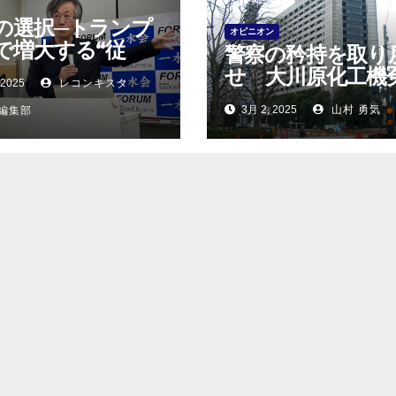
の選択─トランプ
オピニオン
で増大する“従
警察の矜持を取り
のコスト
せ 大川原化工機
 2025
レコンキスタ
事件５月28日に高
3月 2, 2025
山村 勇気
E編集部
決！