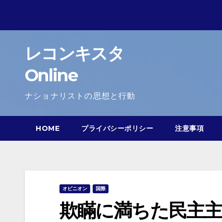
Skip
to
content
レコンキスタ
Online
ナショナリストの思想と行動
HOME
プライバシーポリシー
注意事項
オピニオン
国際
欺瞞に満ちた民主