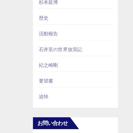
杉本延博
歴史
活動報告
石井至の世界放浪記
紀之崎剛
要望書
追悼
お問い合わせ