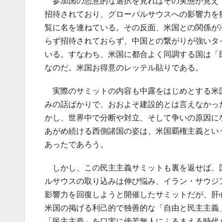
参加国の恣意的な選択を見ればその実態が見え
招待されており、グローバルサウスへの影響力を
覧に名を連ねている。その反面、米国との関係が
らず招待されておらず、中国との繋がりが強いタ
いる。すなわち、米国に都合よく同調する国は「
なのだ。米国お得意のレッテル貼りである。
実際のサミットの内容も中露をはじめとする米
みの話ばかりで、おおよそ建設的とは言えなかっ
かし、世界中で分断や対立、そして争いの原因に
あがめ続ける西側諸国の姿は、米国覇権主義とい
あったであろう。
しかし、この民主主義サミットも裏を返せば、
ルサウスの取り込みは伸び悩み、イラン・サウジ
影響力を回復しようと開催したサミットだが、肝
米国の掲げる利己的で独善的な「自由と民主主義
「民主主義」を口実に傍若無人にふるまえる時代