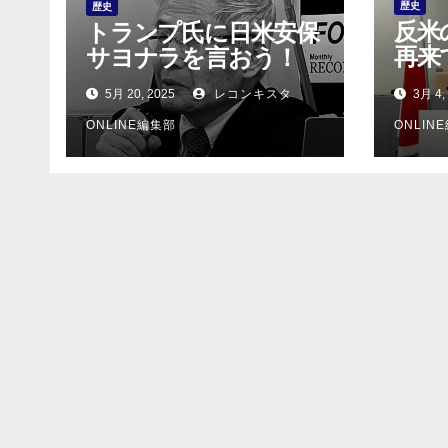
ン
歴史
歴史
反米
トランプ氏に日米安保
再来
サヨナラを言おう！
属”
5月 20, 2025
レコンキスタ
3月 4,
ONLINE編集部
ONLIN