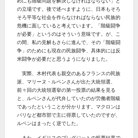
めにも階級問題を解決しなければならない」と
の立場です。後で述べますように、日本もそろ
そろ平等な社会を作らなければならない民族的
危機に面していると考えています。「階級闘争
が必要」というのはそういう意味です。が、こ
の間、私の見解もさらに進んで、その「階級闘
争」のためにも現在の民族闘争、具体的には反
米闘争が必要だと思うようになりました。
実際、木村代表も親交のあるフランスの民族
派、マリーヌ・ルペンさんが出た大統領選、
前々回の大統領選挙の第一投票の結果を見る
と、ルペンさんが代弁していたのが労働者階級
であったということが分かります。マクロンは
パリなど都市部で主に得票していたのですが、
ルペンはまったく逆でした。
また、イギリスのブレグジットの投票結果で