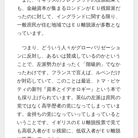
も、金融資本が集まるロンドンがＥＵ残留派だ
ったのに対して、イングランドに関する限り、
一般庶民が住む地域ではＥＵ離脱派が多数とな
っています。
つまり、どういう人々がグローバリゼーショ
ンに反対し、あるいは賛成しているのかという
ことで、左派勢力がまったく「階級的」でなか
ったわけです。フランスで言えば、ルペンだけ
が対応していて、このことは最近、トマ・ピケ
ティの新刊『資本とイデオロギー』という本で
も採り上げられています。英仏の左派は庶民の
党ではなく高学歴者の党になってしまっていま
す。金持ちの党になっていってしまっていると
いうことです。イギリスのＥＵ離脱投票で見て
も高収入者がＥＵ残留に、低収入者がＥＵ離脱