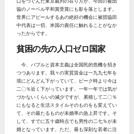
口をつぐんだ東京裁判の在り方が、今回の被団
協のノーベル平和賞受賞にも影を落とします。
世界にアピールするあの絶好の機会に被団協田
中代表は一切、米国の責任に触れることがなか
ったからです。
貧困の先の人口ゼロ国家
今、バブルと資本主義は全国民的危機を招き
つつあります。我々の実質賃金は一九九七年を
境にどんどん下がっていて、ピーク時より今は
二〇％近く下がっています。一年一年では気が
づかないくらいの減少ですが、累積して二〇％
にもなると生活スタイルそのものをも変えてい
て、その最たるものが未婚率の急上昇です。そ
して、すでに五十歳時点でも男性の二七％が未
婚となっています。ただ、最も深刻な若者に注