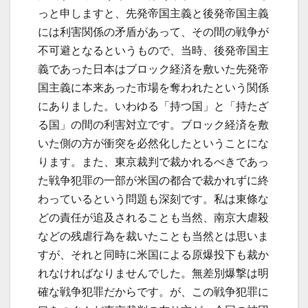
っと申しますと、先発帝国主義と後発帝国主義
には利害関係の矛盾があって、その間の戦争が
不可避となるというもので、当時、後発帝国主
義であった日本はブロック経済を敷いた先発帝
国主義に本来あった市場を奪われたという関係
にありました。いわゆる「持つ国」と「持たざ
る国」の間の利害対立です。ブロック経済を敷
いた側の方が衝突を必然化したということにな
ります。また、東京裁判で裁かれるべきであっ
た戦争犯罪の一部が米国の都合で裁かれずに終
わっているという問題も深刻です。私は東條な
どの責任が追及されることも当然、南京大虐殺
などの残虐行為を裁いたことも当然とは思いま
すが、それと同時に米国による原爆投下も裁か
れなければなりませんでした。無差別爆撃は明
確な戦争犯罪だからです。が、この戦争犯罪に