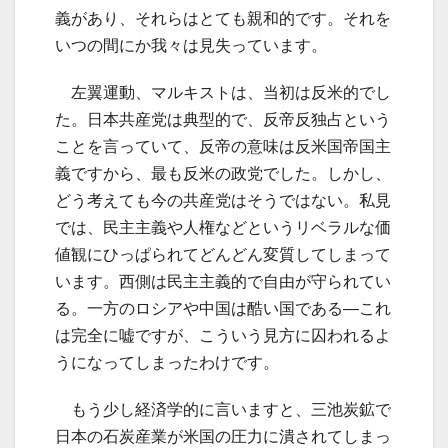
義があり、それらはとても親和的です。それを
いつの間にか我々は見失っています。
左翼運動、マルキストは、当初は反米的でし
た。日本共産党は典型的で、反帝反独占という
ことを言っていて、反帝の意味は反米国帝国主
義ですから、最も反米の政党でした。しかし、
どう考えても今の共産党はそうではない。私見
では、民主主義や人権などというリベラルな価
値観にひっぱられてどんどん変質してしまって
います。西側は民主主義的で自由が守られてい
る。一方のロシアや中国は酷い国である―これ
は完全に嘘ですが、こういう見方に囚われるよ
うになってしまったわけです。
もう少し経済学的に言いますと、三池炭鉱で
日本の石炭産業が米国の圧力に潰されてしまっ