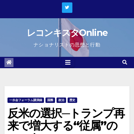
Skip
to
content
レコンキスタOnline
ナショナリストの思想と行動
一水会フォーラム講演録
国際
政治
歴史
反米の選択─トランプ再
来で増大する“従属”の