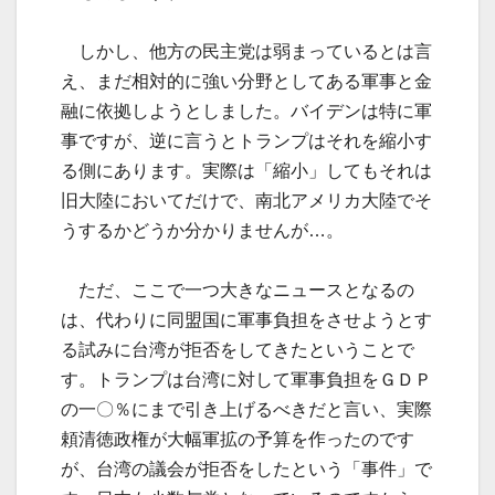
しかし、他方の民主党は弱まっているとは言
え、まだ相対的に強い分野としてある軍事と金
融に依拠しようとしました。バイデンは特に軍
事ですが、逆に言うとトランプはそれを縮小す
る側にあります。実際は「縮小」してもそれは
旧大陸においてだけで、南北アメリカ大陸でそ
うするかどうか分かりませんが…。
ただ、ここで一つ大きなニュースとなるの
は、代わりに同盟国に軍事負担をさせようとす
る試みに台湾が拒否をしてきたということで
す。トランプは台湾に対して軍事負担をＧＤＰ
の一〇％にまで引き上げるべきだと言い、実際
頼清徳政権が大幅軍拡の予算を作ったのです
が、台湾の議会が拒否をしたという「事件」で