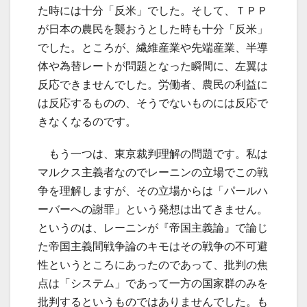
た時には十分「反米」でした。そして、ＴＰＰ
が日本の農民を襲おうとした時も十分「反米」
でした。ところが、繊維産業や先端産業、半導
体や為替レートが問題となった瞬間に、左翼は
反応できませんでした。労働者、農民の利益に
は反応するものの、そうでないものには反応で
きなくなるのです。
もう一つは、東京裁判理解の問題です。私は
マルクス主義者なのでレーニンの立場でこの戦
争を理解しますが、その立場からは「パールハ
ーバーへの謝罪」という発想は出てきません。
というのは、レーニンが『帝国主義論』で論じ
た帝国主義間戦争論のキモはその戦争の不可避
性というところにあったのであって、批判の焦
点は「システム」であって一方の国家群のみを
批判するというものではありませんでした。も