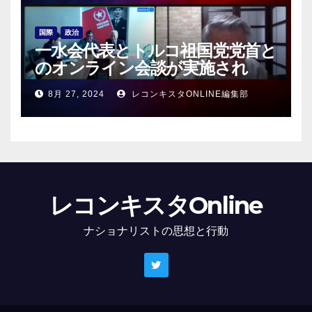
国際
政治
一水会代表とトルコ祖国党党首と
のオンライン会談が実施され
る！
8月 27, 2024
レコンキスタONLINE編集部
レコンキスタOnline
ナショナリストの思想と行動