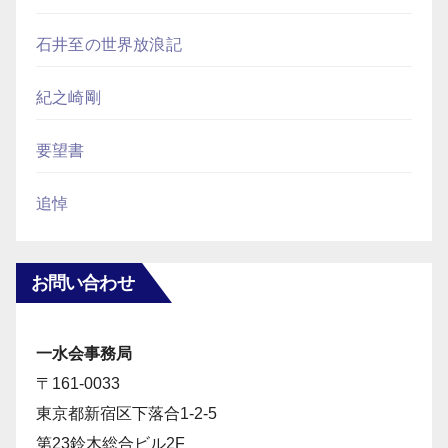
石井至の世界放浪記
紀之崎剛
要望書
追悼
お問い合わせ
一水会事務局
〒161-0033
東京都新宿区下落合1-2-5
第23鈴木総合ビル2F