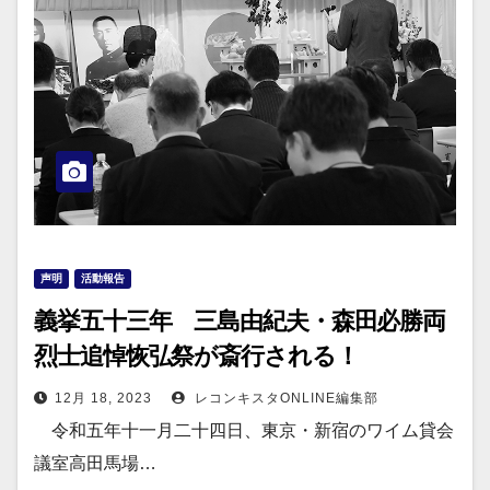
声明
活動報告
義挙五十三年 三島由紀夫・森田必勝両
烈士追悼恢弘祭が斎行される！
12月 18, 2023
レコンキスタONLINE編集部
令和五年十一月二十四日、東京・新宿のワイム貸会
議室高田馬場…