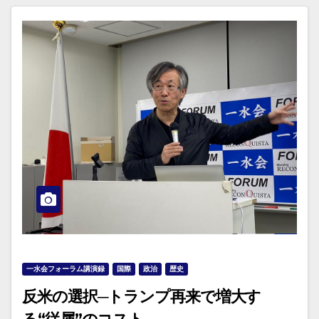
一水会フォーラム講演録
国際
政治
歴史
反米の選択─トランプ再来で増大す