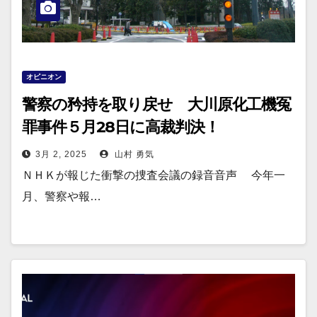
オピニオン
警察の矜持を取り戻せ 大川原化工機冤
罪事件５月28日に高裁判決！
3月 2, 2025
山村 勇気
ＮＨＫが報じた衝撃の捜査会議の録音音声 今年一
月、警察や報…