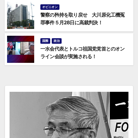
オピニオン
警察の矜持を取り戻せ 大川原化工機冤
罪事件５月28日に高裁判決！
国際
政治
一水会代表とトルコ祖国党党首とのオン
ライン会談が実施される！