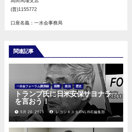
高田馬場支店
(普)1155772
口座名義：一水会事務局
関連記事
一水会フォーラム講演録
国際
政治
歴史
トランプ氏に日米安保サヨナラ
を言おう！
5月 20, 2025
レコンキスタONLINE編集部