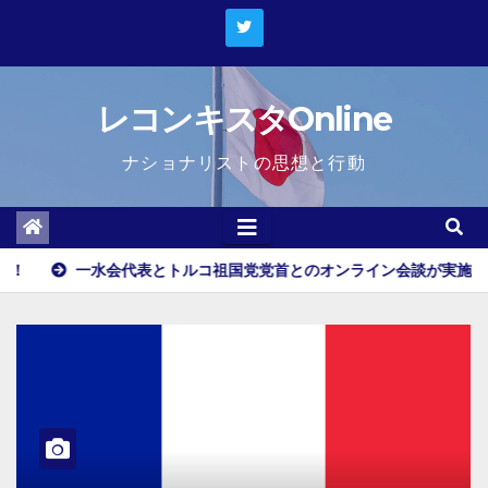
Skip
to
content
レコンキスタOnline
ナショナリストの思想と行動
水会代表とトルコ祖国党党首とのオンライン会談が実施される！