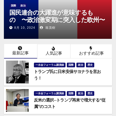
国際
政治
国民連合の大躍進が意味するも
の 〜政治激変期に突入した欧州〜
8月 10, 2024
堀茂樹
最新記事
人気記事
おすすめ記事
一水会フォーラム講演録
国際
政治
歴史
トランプ氏に日米安保サヨナラを言お
う！
一水会フォーラム講演録
国際
政治
歴史
反米の選択─トランプ再来で増大する“従
属”のコスト