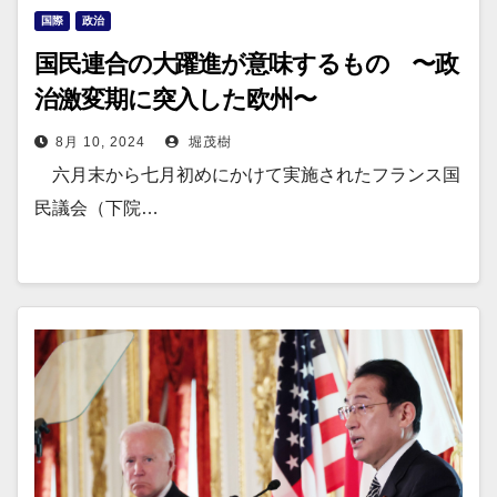
国際
政治
国民連合の大躍進が意味するもの 〜政
治激変期に突入した欧州〜
8月 10, 2024
堀茂樹
六月末から七月初めにかけて実施されたフランス国
民議会（下院…