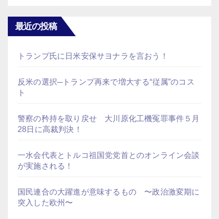
ジ
送
最近の投稿
り
トランプ氏に日米安保サヨナラを言おう！
反米の選択─トランプ再来で増大する“従属”のコス
ト
警察の矜持を取り戻せ 大川原化工機冤罪事件５月
28日に高裁判決！
一水会代表とトルコ祖国党党首とのオンライン会談
が実施される！
国民連合の大躍進が意味するもの 〜政治激変期に
突入した欧州〜