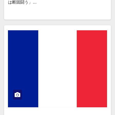
は断固闘う」…