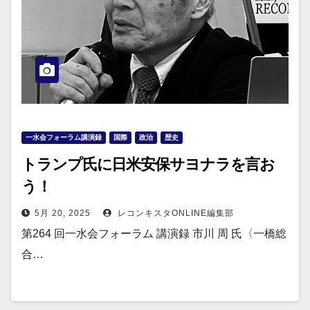
一水会フォーラム講演録
国際
政治
歴史
トランプ氏に日米安保サヨナラを言お
う！
5月 20, 2025
レコンキスタONLINE編集部
第264 回一水会フォーラム 講演録 市川 周 氏〈一橋総
合…