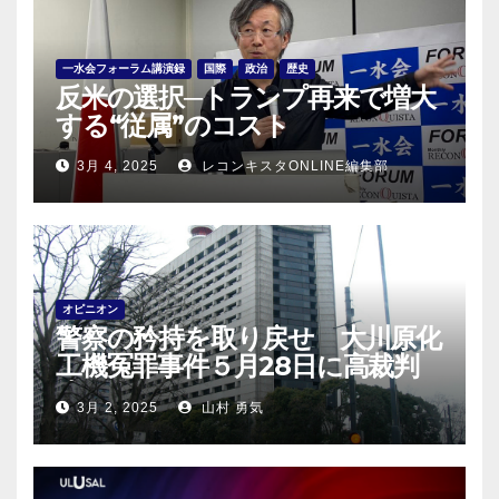
一水会フォーラム講演録
国際
政治
歴史
反米の選択─トランプ再来で増大
する“従属”のコスト
3月 4, 2025
レコンキスタONLINE編集部
オピニオン
警察の矜持を取り戻せ 大川原化
工機冤罪事件５月28日に高裁判
決！
3月 2, 2025
山村 勇気