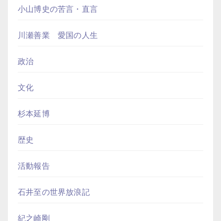
小山博史の苦言・直言
川瀬善業 愛国の人生
政治
文化
杉本延博
歴史
活動報告
石井至の世界放浪記
紀之崎剛