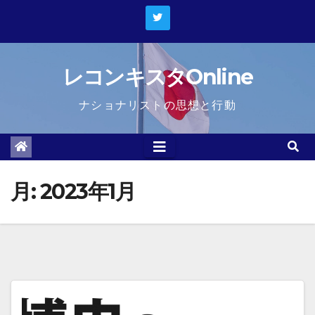
Skip
to
content
レコンキスタOnline
ナショナリストの思想と行動
月:
2023年1月