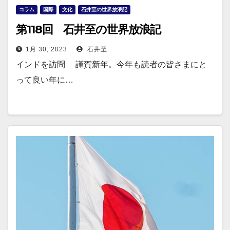
コラム
国際
文化
石井至の世界放浪記
第118回 石井至の世界放浪記
1月 30, 2023
石井至
インドを訪問 謹賀新年。今年も読者の皆さまにと
って良い年に…