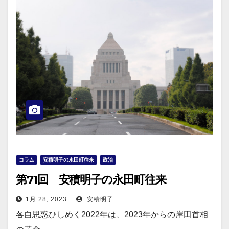
コラム
安積明子の永田町往来
政治
第71回 安積明子の永田町往来
1月 28, 2023
安積明子
各自思惑ひしめく2022年は、2023年からの岸田首相