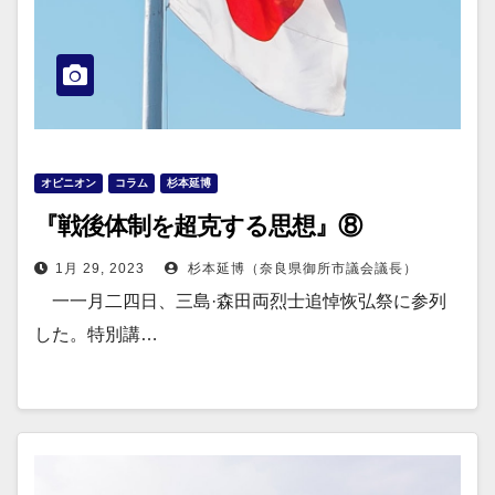
オピニオン
コラム
杉本延博
『戦後体制を超克する思想』⑧
1月 29, 2023
杉本延博（奈良県御所市議会議長）
一一月二四日、三島·森田両烈士追悼恢弘祭に参列
した。特別講…