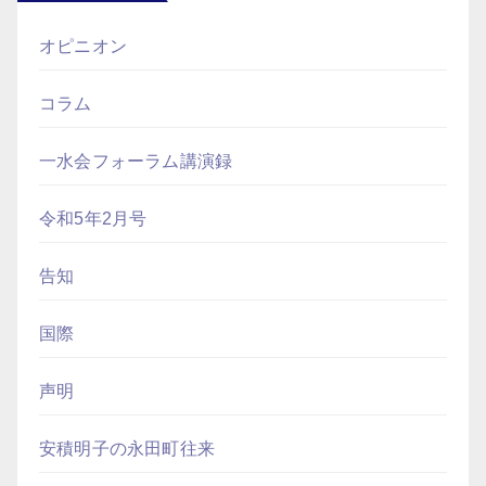
オピニオン
コラム
一水会フォーラム講演録
令和5年2月号
告知
国際
声明
安積明子の永田町往来