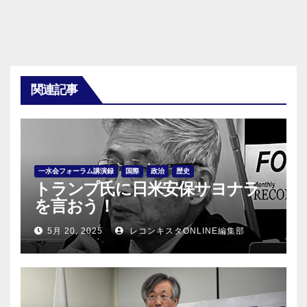
関連記事
一水会フォーラム講演録
国際
政治
歴史
トランプ氏に日米安保サヨナラ
を言おう！
5月 20, 2025
レコンキスタONLINE編集部