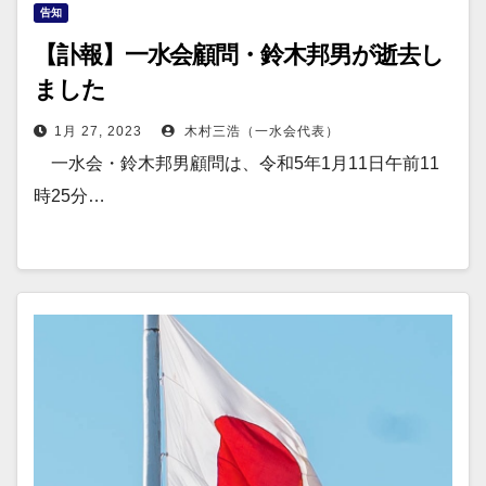
告知
【訃報】一水会顧問・鈴木邦男が逝去し
ました
1月 27, 2023
木村三浩（一水会代表）
一水会・鈴木邦男顧問は、令和5年1月11日午前11
時25分…