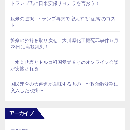
トランプ氏に日米安保サヨナラを言おう！
反米の選択─トランプ再来で増大する“従属”のコス
ト
警察の矜持を取り戻せ 大川原化工機冤罪事件５月
28日に高裁判決！
一水会代表とトルコ祖国党党首とのオンライン会談
が実施される！
国民連合の大躍進が意味するもの 〜政治激変期に
突入した欧州〜
アーカイブ