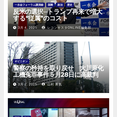
一水会フォーラム講演録
国際
政治
歴史
反米の選択─トランプ再来で増大
する“従属”のコスト
3月 4, 2025
レコンキスタONLINE編集部
オピニオン
警察の矜持を取り戻せ 大川原化
工機冤罪事件５月28日に高裁判
決！
3月 2, 2025
山村 勇気