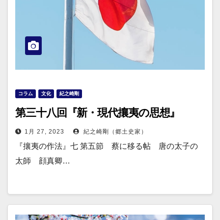
コラム
文化
紀之崎剛
第三十八回『新・現代攘夷の思想』
1月 27, 2023
紀之崎剛（郷土史家）
『攘夷の作法』七 第五節 蔡に移る帖 唐の太子の
太師 顔真卿…