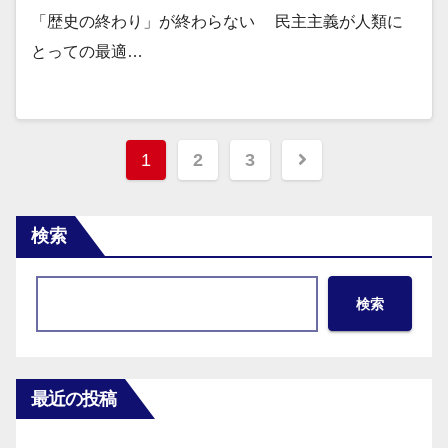
「歴史の終わり」が終わらない 民主主義が人類に
とっての最適…
投
1
2
3
稿
の
検索
ペ
検索
ー
ジ
送
最近の投稿
り