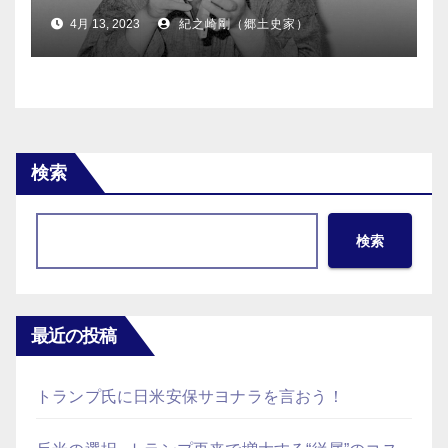
4月 13, 2023
紀之崎剛（郷土史家）
検索
検索
最近の投稿
トランプ氏に日米安保サヨナラを言おう！