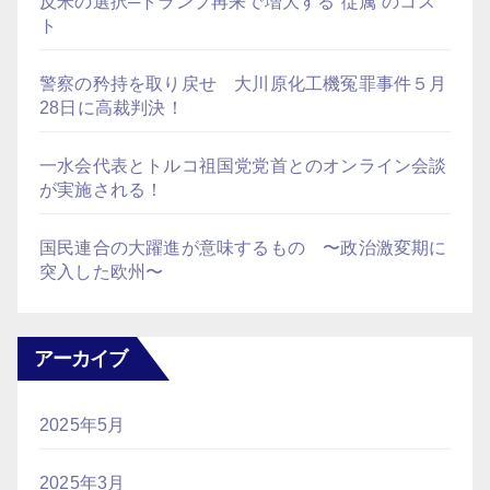
反米の選択─トランプ再来で増大する“従属”のコス
ト
警察の矜持を取り戻せ 大川原化工機冤罪事件５月
28日に高裁判決！
一水会代表とトルコ祖国党党首とのオンライン会談
が実施される！
国民連合の大躍進が意味するもの 〜政治激変期に
突入した欧州〜
アーカイブ
2025年5月
2025年3月