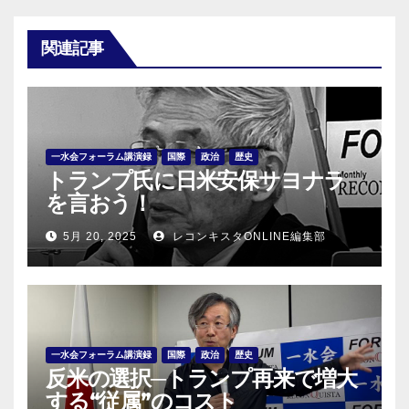
関連記事
一水会フォーラム講演録
国際
政治
歴史
トランプ氏に日米安保サヨナラ
を言おう！
5月 20, 2025
レコンキスタONLINE編集部
一水会フォーラム講演録
国際
政治
歴史
反米の選択─トランプ再来で増大
する“従属”のコスト