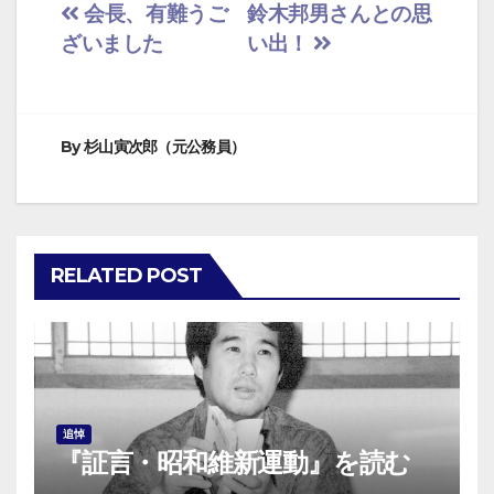
投
会長、有難うご
鈴木邦男さんとの思
ざいました
い出！
稿
ナ
ビ
By
杉山寅次郎（元公務員）
ゲ
ー
RELATED POST
シ
ョ
ン
追悼
『証言・昭和維新運動』を読む