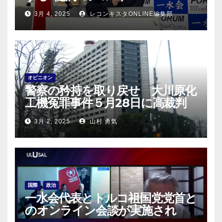
3月 4, 2025
レコンキスタONLINE編集部
オピニオン
警察の矜持を取り戻せ 大川原化
工機冤罪事件５月28日に高裁判
決！
3月 2, 2025
山村 勇気
国際
政治
一水会代表とトルコ祖国党党首と
のオンライン会談が実施され