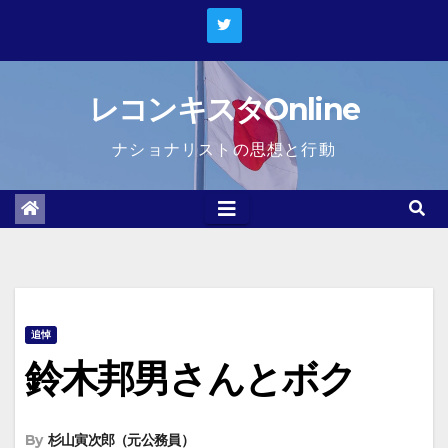
Skip
to
content
レコンキスタOnline
ナショナリストの思想と行動
追悼
鈴木邦男さんとボク
By
杉山寅次郎（元公務員）