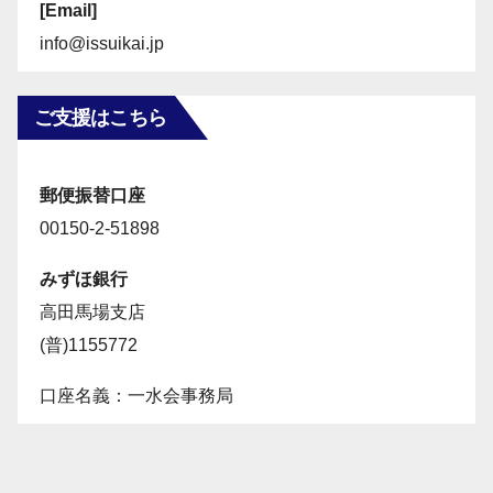
[Email]
info@issuikai.jp
ご支援はこちら
郵便振替口座
00150-2-51898
みずほ銀行
高田馬場支店
(普)1155772
口座名義：一水会事務局