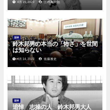
4月 15, 2023
三村真一朗
追悼
鈴木邦男の本当の「怖さ」を世間
は知らない
4月 14, 2023
佐藤雅史
追悼
追悼 志操の人 鈴木邦男大人