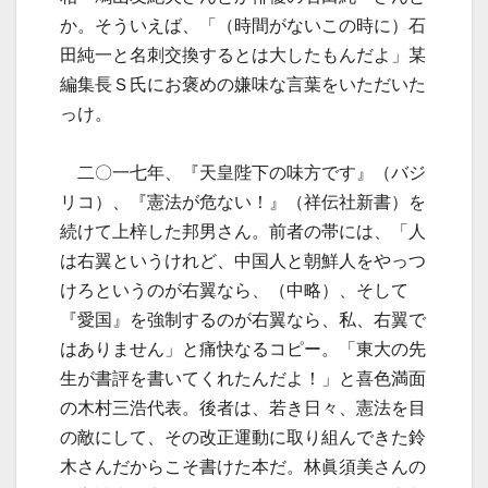
か。そういえば、「（時間がないこの時に）石
田純一と名刺交換するとは大したもんだよ」某
編集長Ｓ氏にお褒めの嫌味な言葉をいただいた
っけ。
二〇一七年、『天皇陛下の味方です』（バジ
リコ）、『憲法が危ない！』（祥伝社新書）を
続けて上梓した邦男さん。前者の帯には、「人
は右翼というけれど、中国人と朝鮮人をやっつ
けろというのが右翼なら、（中略）、そして
『愛国』を強制するのが右翼なら、私、右翼で
はありません」と痛快なるコピー。「東大の先
生が書評を書いてくれたんだよ！」と喜色満面
の木村三浩代表。後者は、若き日々、憲法を目
の敵にして、その改正運動に取り組んできた鈴
木さんだからこそ書けた本だ。林眞須美さんの