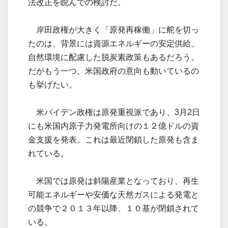
法改正を睨んでの検討だ。
岸田政権が大きく「原発再稼働」に舵を切っ
たのは、背景には資源エネルギーの安定供給、
自然環境に配慮した脱炭素政策もあるだろう。
だがもう一つ、米国政府の意向も動いているの
も挙げたい。
米バイデン政権は原発重視派であり、3月2日
にも米国内原子力発電所向けの１２億ドルの資
金支援を発表。これは最近閉鎖した原発も含ま
れている。
米国では原発は斜陽産業となっており、再生
可能エネルギーや安価な天然ガスによる発電と
の競争で２０１３年以降、１０基が閉鎖されて
いる。