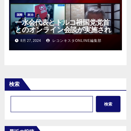
国際
政治
一水会代表とトルコ祖国党党首
とのオンライン会談が実施され
る！
8月 27, 2024
レコンキスタONLINE編集部
検索
検索