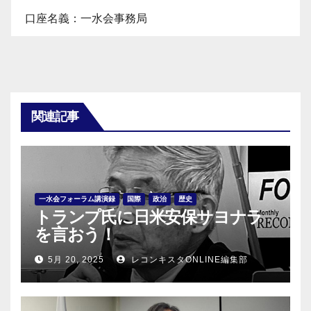
口座名義：一水会事務局
関連記事
一水会フォーラム講演録
国際
政治
歴史
トランプ氏に日米安保サヨナラ
を言おう！
5月 20, 2025
レコンキスタONLINE編集部