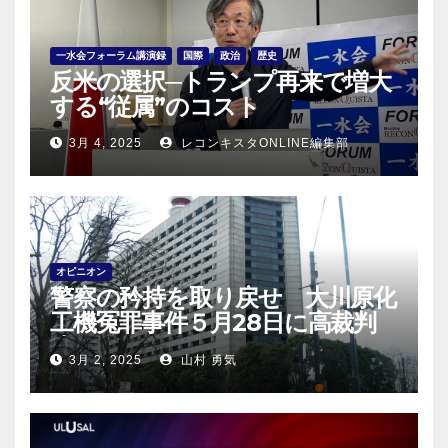
一水会フォーラム講演録
国際
政治
歴史
反米の選択─トランプ再来で増大
する“従属”のコスト
3月 4, 2025
レコンキスタONLINE編集部
オピニオン
警察の矜持を取り戻せ 大川原化
工機冤罪事件５月28日に高裁判
決！
3月 2, 2025
山村 勇気