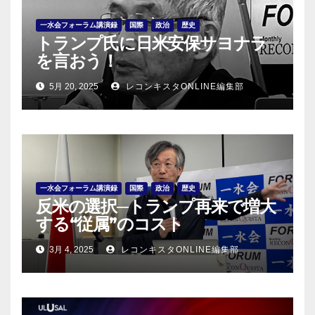
一水会フォーラム講演録
国際
政治
歴史
トランプ氏に日米安保サヨナラ
を言おう！
5月 20, 2025
レコンキスタONLINE編集部
一水会フォーラム講演録
国際
政治
歴史
反米の選択─トランプ再来で増大
する“従属”のコスト
3月 4, 2025
レコンキスタONLINE編集部