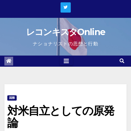
Skip
to
content
レコンキスタOnline
ナショナリストの思想と行動
国際
対米自立としての原発
論