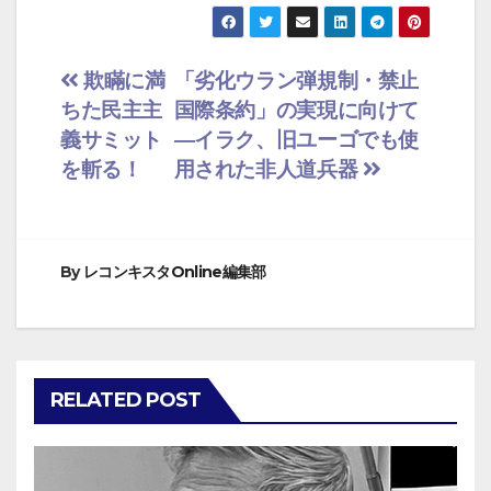
投
欺瞞に満
「劣化ウラン弾規制・禁止
ちた民主主
国際条約」の実現に向けて
稿
義サミット
―イラク、旧ユーゴでも使
ナ
を斬る！
用された非人道兵器
ビ
ゲ
By
レコンキスタOnline編集部
ー
シ
ョ
RELATED POST
ン