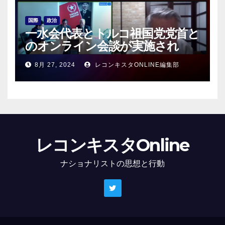
国際
政治
一水会代表とトルコ祖国党党首と
のオンライン会談が実施され
る！
8月 27, 2024
レコンキスタONLINE編集部
レコンキスタOnline
ナショナリストの思想と行動