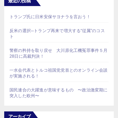
最近の投稿
トランプ氏に日米安保サヨナラを言おう！
反米の選択─トランプ再来で増大する“従属”のコス
ト
警察の矜持を取り戻せ 大川原化工機冤罪事件５月
28日に高裁判決！
一水会代表とトルコ祖国党党首とのオンライン会談
が実施される！
国民連合の大躍進が意味するもの 〜政治激変期に
突入した欧州〜
アーカイブ