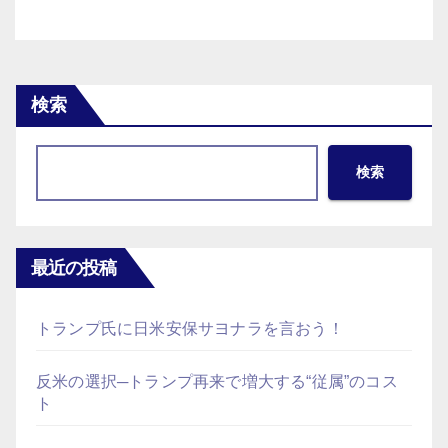
検索
検索
最近の投稿
トランプ氏に日米安保サヨナラを言おう！
反米の選択─トランプ再来で増大する“従属”のコス
ト