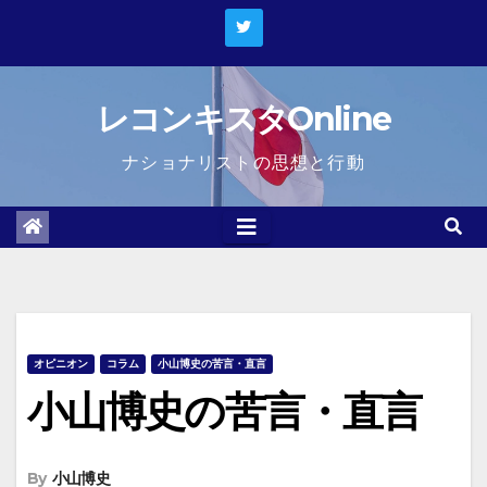
Skip
to
content
レコンキスタOnline
ナショナリストの思想と行動
オピニオン
コラム
小山博史の苦言・直言
小山博史の苦言・直言
By
小山博史