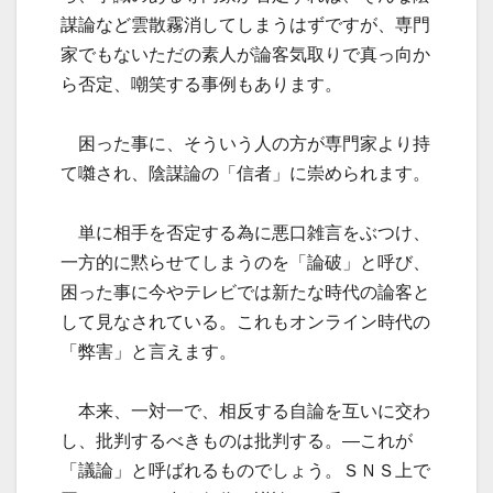
謀論など雲散霧消してしまうはずですが、専門
家でもないただの素人が論客気取りで真っ向か
ら否定、嘲笑する事例もあります。
困った事に、そういう人の方が専門家より持
て囃され、陰謀論の「信者」に崇められます。
単に相手を否定する為に悪口雑言をぶつけ、
一方的に黙らせてしまうのを「論破」と呼び、
困った事に今やテレビでは新たな時代の論客と
して見なされている。これもオンライン時代の
「弊害」と言えます。
本来、一対一で、相反する自論を互いに交わ
し、批判するべきものは批判する。—これが
「議論」と呼ばれるものでしょう。ＳＮＳ上で