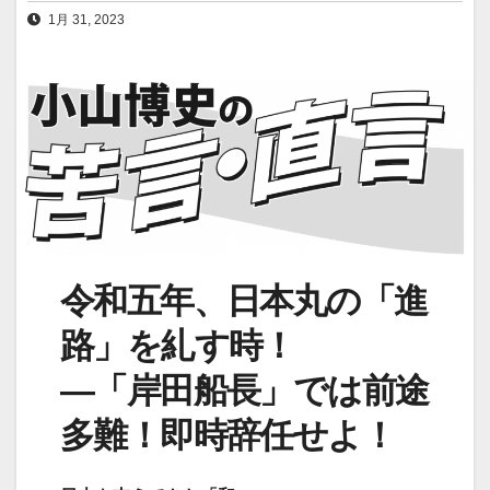
1月 31, 2023
令和五年、日本丸の「進
路」を糺す時！
―「岸田船長」では前途
多難！即時辞任せよ！