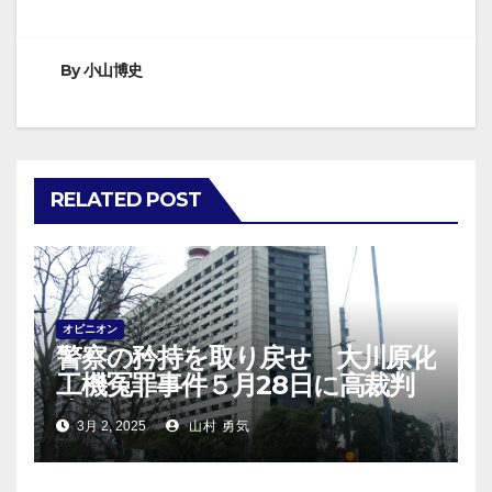
ナ
ビ
By
小山博史
ゲ
ー
RELATED POST
シ
ョ
ン
オピニオン
警察の矜持を取り戻せ 大川原化
工機冤罪事件５月28日に高裁判
決！
3月 2, 2025
山村 勇気