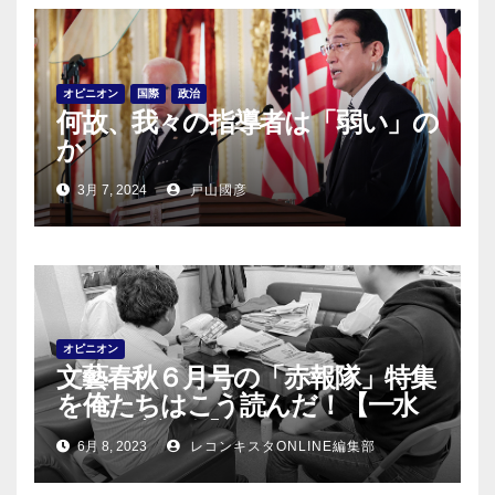
オピニオン
国際
政治
何故、我々の指導者は「弱い」の
か
3月 7, 2024
戸山國彦
オピニオン
文藝春秋６月号の「赤報隊」特集
を俺たちはこう読んだ！【一水
会会員座談会】
6月 8, 2023
レコンキスタONLINE編集部