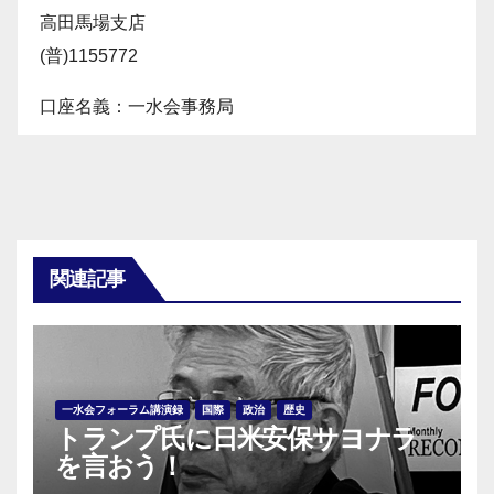
高田馬場支店
(普)1155772
口座名義：一水会事務局
関連記事
一水会フォーラム講演録
国際
政治
歴史
トランプ氏に日米安保サヨナラ
を言おう！