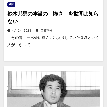
追悼
鈴木邦男の本当の「怖さ」を世間は知ら
ない
4月 14, 2023
佐藤雅史
その昔、一水会に盛んに出入りしていたＧ君という
人が、かつて…