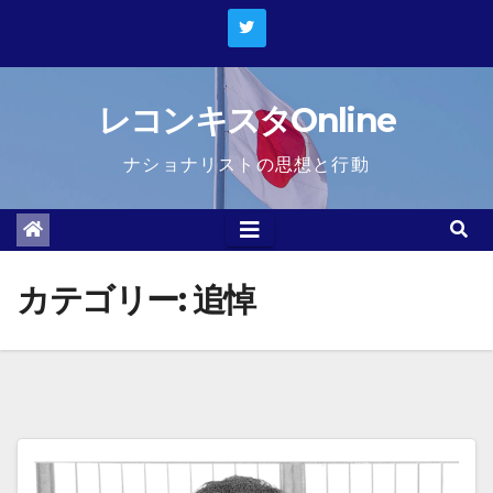
Skip
to
content
レコンキスタOnline
ナショナリストの思想と行動
カテゴリー:
追悼