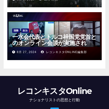
国際
政治
一水会代表とトルコ祖国党党首と
のオンライン会談が実施され
る！
8月 27, 2024
レコンキスタONLINE編集部
レコンキスタOnline
ナショナリストの思想と行動