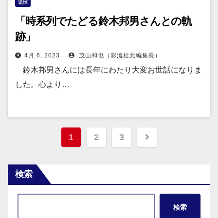
追悼
「時系列でたどる鈴木邦男さんとの軌
跡」
4月 6, 2023
茂山和也（彩流社元編集長）
鈴木邦男さんには長年にわたり大変お世話になりま
した。心より…
投
1
2
3
稿
の
検索
ペ
検索
ー