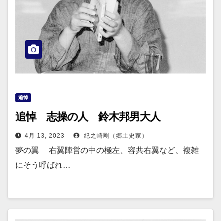
追悼
追悼 志操の人 鈴木邦男大人
4月 13, 2023
紀之崎剛（郷土史家）
夢の翼 右翼陣営の中の極左、容共右翼など、複雑
にそう呼ばれ…