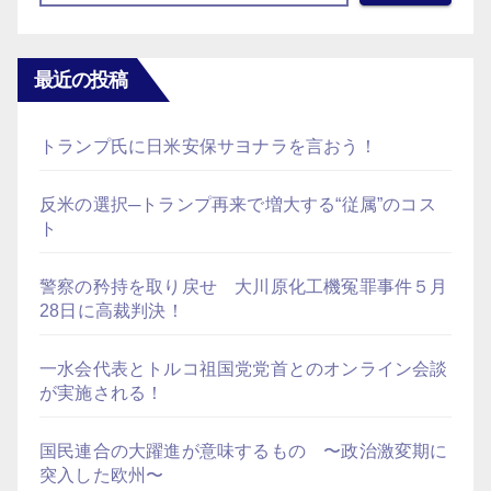
ジ
送
最近の投稿
り
トランプ氏に日米安保サヨナラを言おう！
反米の選択─トランプ再来で増大する“従属”のコス
ト
警察の矜持を取り戻せ 大川原化工機冤罪事件５月
28日に高裁判決！
一水会代表とトルコ祖国党党首とのオンライン会談
が実施される！
国民連合の大躍進が意味するもの 〜政治激変期に
突入した欧州〜