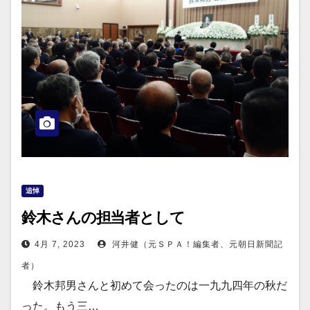
追悼
鈴木さんの担当者として
4月 7, 2023
河井健（元ＳＰＡ！編集者、元朝日新聞記
者）
鈴木邦男さんと初めて会ったのは一九九四年の秋だ
った。もう三…