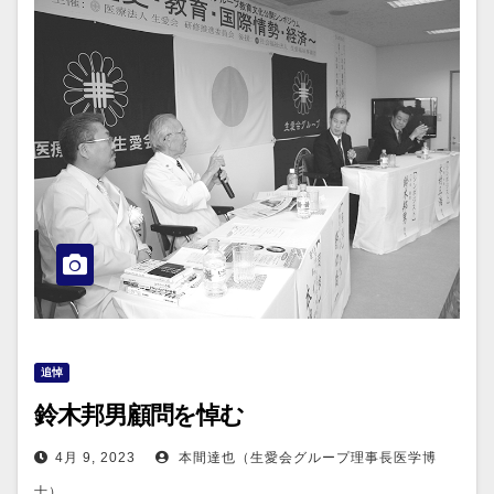
追悼
鈴木邦男顧問を悼む
4月 9, 2023
本間達也（生愛会グループ理事長医学博
士）