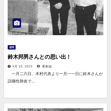
追悼
鈴木邦男さんとの思い出！
4月 10, 2023
番家誠
一月二六日、木村代表より一月一一日に鈴木さんが
誤嚥性肺炎で…