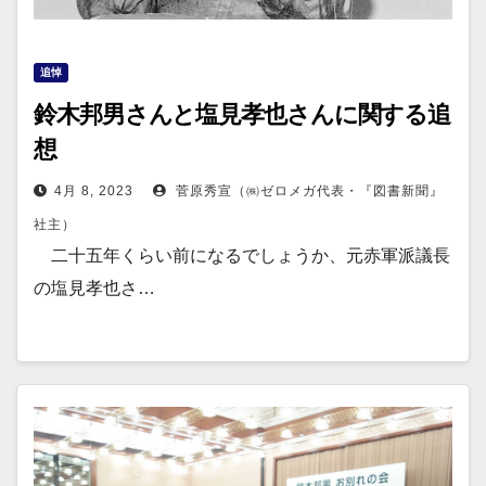
追悼
鈴木邦男さんと塩見孝也さんに関する追
想
4月 8, 2023
菅原秀宣（㈱ゼロメガ代表・『図書新聞』
社主）
二十五年くらい前になるでしょうか、元赤軍派議長
の塩見孝也さ…