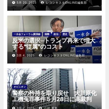
5月 20, 2025
レコンキスタONLINE編集部
一水会フォーラム講演録
国際
政治
歴史
反米の選択─トランプ再来で増大
する“従属”のコスト
3月 4, 2025
レコンキスタONLINE編集部
オピニオン
警察の矜持を取り戻せ 大川原化
工機冤罪事件５月28日に高裁判
決！
3月 2, 2025
山村 勇気