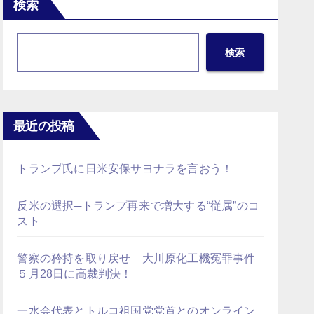
検索
検索
最近の投稿
トランプ氏に日米安保サヨナラを言おう！
反米の選択─トランプ再来で増大する“従属”のコ
スト
警察の矜持を取り戻せ 大川原化工機冤罪事件
５月28日に高裁判決！
一水会代表とトルコ祖国党党首とのオンライン