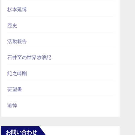
杉本延博
歴史
活動報告
石井至の世界放浪記
紀之崎剛
要望書
追悼
お問い合わせ