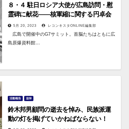
８・４ 駐日ロシア大使が広島訪問・慰
霊碑に献花——核軍縮に関する円卓会
議を弊会と共催
5月 20, 2023
レコンキスタONLINE編集部
広島で開催中のG7サミット。首脳たちはともに広
島原爆資料館…
活動報告
追悼
鈴木邦男顧問の逝去を悼み、民族派運
動の灯を掲げていかねばならない！