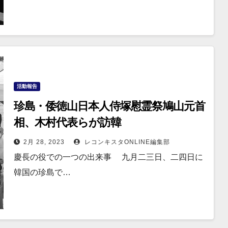
活動報告
珍島・倭徳山日本人侍塚慰霊祭鳩山元首
相、木村代表らが訪韓
2月 28, 2023
レコンキスタONLINE編集部
慶長の役での一つの出来事 九月二三日、二四日に
韓国の珍島で…