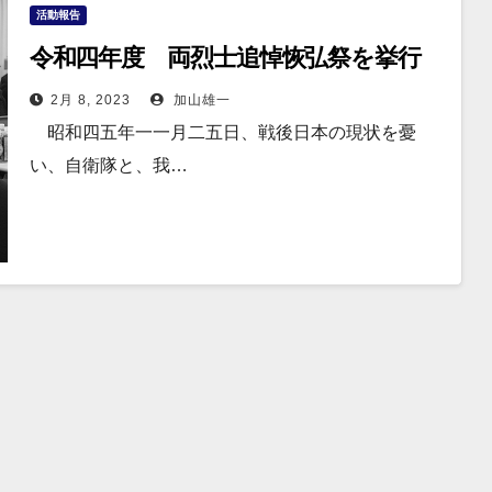
活動報告
令和四年度 両烈士追悼恢弘祭を挙行
2月 8, 2023
加山雄一
昭和四五年一一月二五日、戦後日本の現状を憂
い、自衛隊と、我…