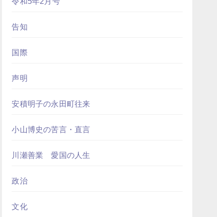
令和5年2月号
告知
国際
声明
安積明子の永田町往来
小山博史の苦言・直言
川瀬善業 愛国の人生
政治
文化