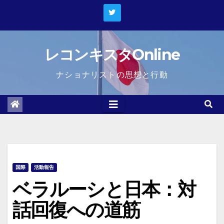
Skip
to
content
レコンキスタOnline
ナショナリストの思想と行動
国際
活動報告
ベラルーシと日本：対
話回復への道筋