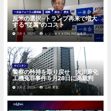
一水会フォーラム講演録
国際
政治
歴史
反米の選択─トランプ再来で増大
する“従属”のコスト
3月 4, 2025
レコンキスタONLINE編集部
オピニオン
警察の矜持を取り戻せ 大川原化
工機冤罪事件５月28日に高裁判
決！
3月 2, 2025
山村 勇気