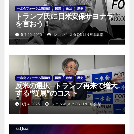
ン
一水会フォーラム講演録
国際
政治
歴史
トランプ氏に日米安保サヨナラ
を言おう！
5月 20, 2025
レコンキスタONLINE編集部
一水会フォーラム講演録
国際
政治
歴史
反米の選択─トランプ再来で増大
する“従属”のコスト
3月 4, 2025
レコンキスタONLINE編集部