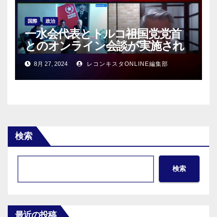
国際
政治
一水会代表とトルコ祖国党党首
とのオンライン会談が実施され
る！
8月 27, 2024
レコンキスタONLINE編集部
検索
検索
最近の投稿