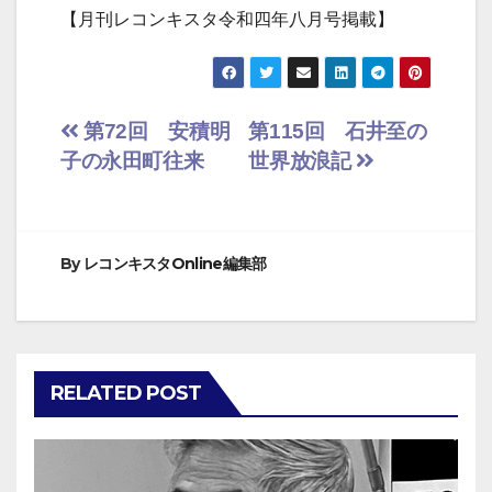
【月刊レコンキスタ令和四年八月号掲載】
投
第72回 安積明
第115回 石井至の
子の永田町往来
世界放浪記
稿
ナ
ビ
By
レコンキスタOnline編集部
ゲ
ー
RELATED POST
シ
ョ