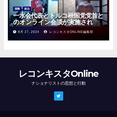
国際
政治
一水会代表とトルコ祖国党党首と
のオンライン会談が実施され
る！
8月 27, 2024
レコンキスタONLINE編集部
レコンキスタOnline
ナショナリストの思想と行動