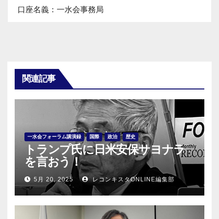
口座名義：一水会事務局
関連記事
一水会フォーラム講演録
国際
政治
歴史
トランプ氏に日米安保サヨナラ
を言おう！
5月 20, 2025
レコンキスタONLINE編集部