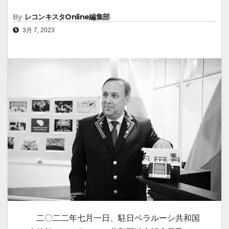
By
レコンキスタOnline編集部
3月 7, 2023
二〇二二年七月一日、駐日ベラルーシ共和国