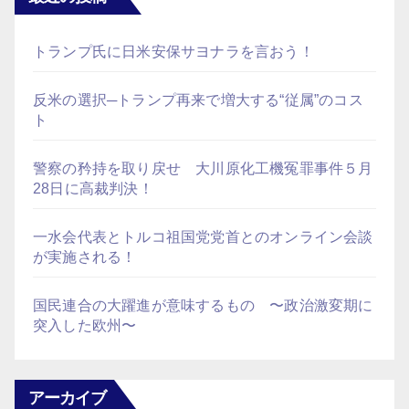
トランプ氏に日米安保サヨナラを言おう！
反米の選択─トランプ再来で増大する“従属”のコス
ト
警察の矜持を取り戻せ 大川原化工機冤罪事件５月
28日に高裁判決！
一水会代表とトルコ祖国党党首とのオンライン会談
が実施される！
国民連合の大躍進が意味するもの 〜政治激変期に
突入した欧州〜
アーカイブ