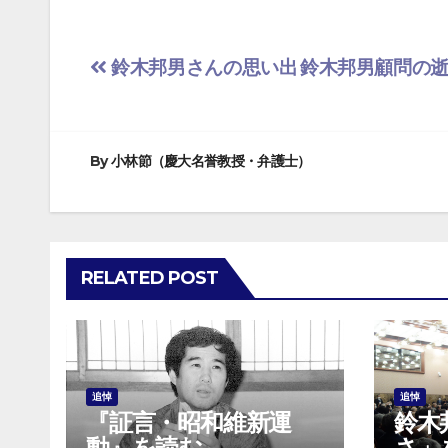
投
鈴木邦男さんの思い出
鈴木邦男顧問の
稿
ナ
By
小林節（慶大名誉教授・弁護士）
ビ
ゲ
ー
RELATED POST
シ
ョ
ン
追悼
追悼
『証言・昭和維新運
鈴木
動』を読む
さ」