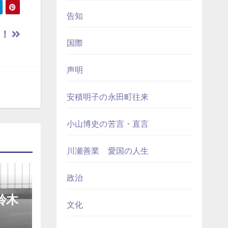
告知
い！
国際
声明
安積明子の永田町往来
小山博史の苦言・直言
川瀬善業 愛国の人生
政治
鈴木
文化