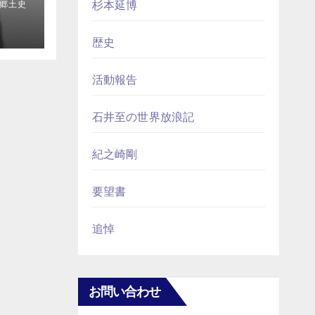
杉本延博
郷土史
歴史
活動報告
石井至の世界放浪記
紀之崎剛
要望書
追悼
お問い合わせ