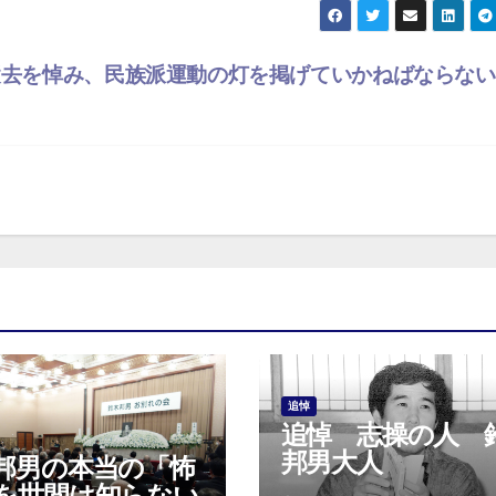
逝去を悼み、民族派運動の灯を掲げていかねばならな
追悼
追悼 志操の人 
邦男大人
邦男の本当の「怖
を世間は知らない