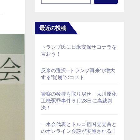
最近の投稿
トランプ氏に日米安保サヨナラを
言おう！
反米の選択─トランプ再来で増大
する“従属”のコスト
警察の矜持を取り戻せ 大川原化
工機冤罪事件５月28日に高裁判
決！
一水会代表とトルコ祖国党党首と
のオンライン会談が実施される！