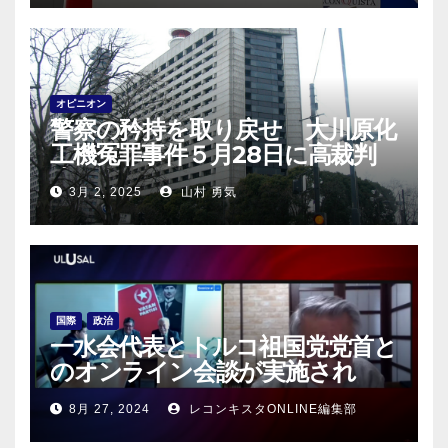
オピニオン
警察の矜持を取り戻せ 大川原化
工機冤罪事件５月28日に高裁判
決！
3月 2, 2025
山村 勇気
国際
政治
一水会代表とトルコ祖国党党首と
のオンライン会談が実施され
る！
8月 27, 2024
レコンキスタONLINE編集部