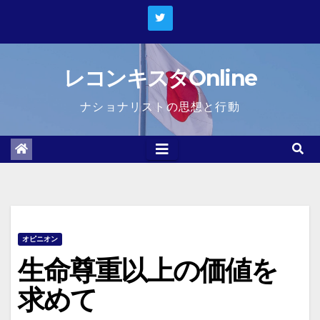
Skip
to
content
レコンキスタOnline
ナショナリストの思想と行動
オピニオン
生命尊重以上の価値を
求めて