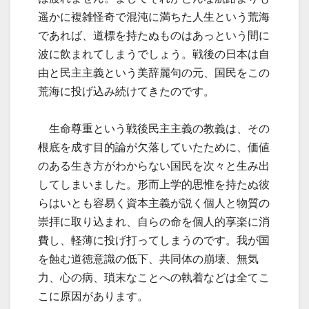
遥かに複雑怪奇で混沌に満ちた人生という荒海
であれば、道標を持たぬものはあっという間に
波に飲まれてしまうでしょう。戦後の日本は自
由と民主主義という美辞麗句の元、国民をこの
荒海に投げ込み続けてきたのです。
生命尊重という戦後民主主義の教義は、その
根底を成す目的論が欠落していたために、価値
のある生き方がわからない国民を次々と生み出
してしまいました。形而上学的思惟を持たぬ彼
らはいとも容易く資本主義が説く個人と物質の
崇拝に取り込まれ、自らの命を個人的享楽に消
費し、軽薄に投げ打ってしまうのです。我が国
を蝕む道徳意識の低下、共同体の崩壊、無気
力、心の病、瑣末なことへの執着などは全てこ
こに原因があります。