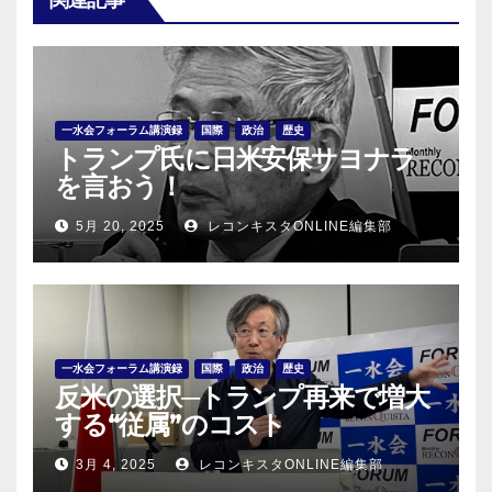
関連記事
一水会フォーラム講演録
国際
政治
歴史
トランプ氏に日米安保サヨナラ
を言おう！
5月 20, 2025
レコンキスタONLINE編集部
一水会フォーラム講演録
国際
政治
歴史
反米の選択─トランプ再来で増大
する“従属”のコスト
3月 4, 2025
レコンキスタONLINE編集部