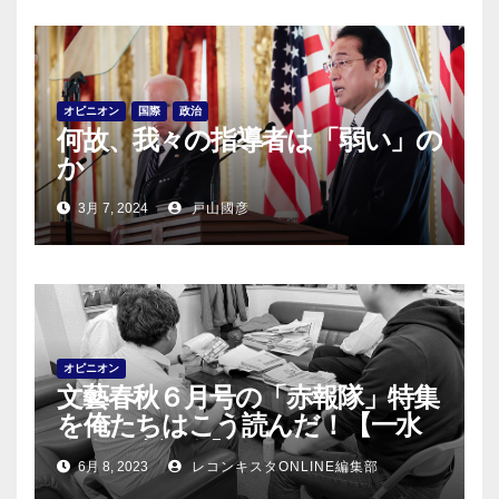
オピニオン
国際
政治
何故、我々の指導者は「弱い」の
か
3月 7, 2024
戸山國彦
オピニオン
文藝春秋６月号の「赤報隊」特集
を俺たちはこう読んだ！【一水
会会員座談会】
6月 8, 2023
レコンキスタONLINE編集部