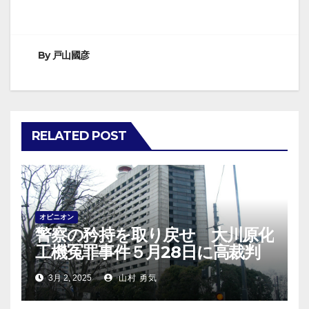
稿
ナ
By
戸山國彦
ビ
ゲ
ー
RELATED POST
シ
ョ
ン
オピニオン
警察の矜持を取り戻せ 大川原化
工機冤罪事件５月28日に高裁判
決！
3月 2, 2025
山村 勇気