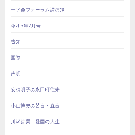
一水会フォーラム講演録
令和5年2月号
告知
国際
声明
安積明子の永田町往来
小山博史の苦言・直言
川瀬善業 愛国の人生