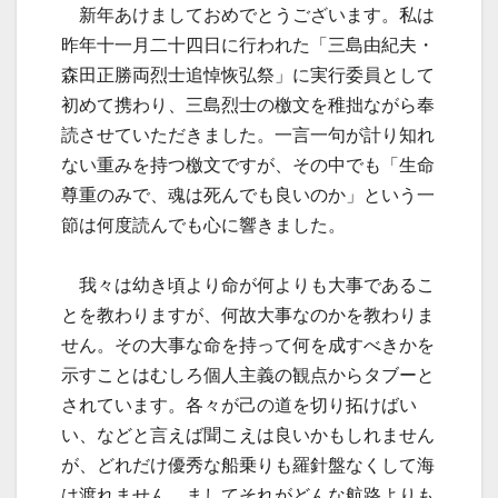
新年あけましておめでとうございます。私は
昨年十一月二十四日に行われた「三島由紀夫・
森田正勝両烈士追悼恢弘祭」に実行委員として
初めて携わり、三島烈士の檄文を稚拙ながら奉
読させていただきました。一言一句が計り知れ
ない重みを持つ檄文ですが、その中でも「生命
尊重のみで、魂は死んでも良いのか」という一
節は何度読んでも心に響きました。
我々は幼き頃より命が何よりも大事であるこ
とを教わりますが、何故大事なのかを教わりま
せん。その大事な命を持って何を成すべきかを
示すことはむしろ個人主義の観点からタブーと
されています。各々が己の道を切り拓けばい
い、などと言えば聞こえは良いかもしれません
が、どれだけ優秀な船乗りも羅針盤なくして海
は渡れません。ましてそれがどんな航路よりも