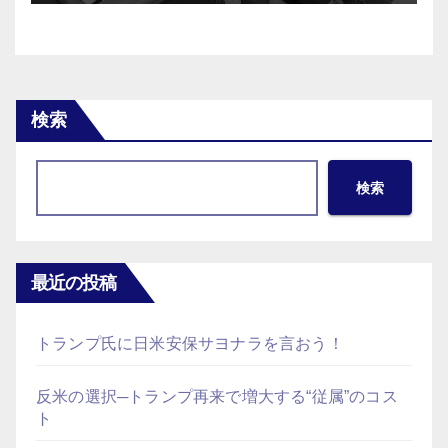
検索
検索
最近の投稿
トランプ氏に日米安保サヨナラを言おう！
反米の選択─トランプ再来で増大する“従属”のコス
ト