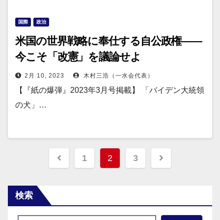
国際
政治
米国の世界戦略に奉仕する自公政権——
今こそ「改憲」を議論せよ
2月 10, 2023
木村三浩（一水会代表）
【『紙の爆弾』2023年3月号掲載】 「バイデン大統領
の犬」…
投
1
2
3
稿
の
検索
ペ