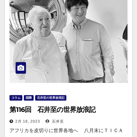
コラム
国際
石井至の世界放浪記
第116回 石井至の世界放浪記
2月 18, 2023
石井至
アフリカを皮切りに世界各地へ 八月末にＴＩＣＡ