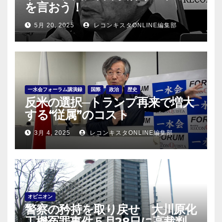
を言おう！
5月 20, 2025
レコンキスタONLINE編集部
一水会フォーラム講演録
国際
政治
歴史
反米の選択─トランプ再来で増大
する“従属”のコスト
3月 4, 2025
レコンキスタONLINE編集部
オピニオン
警察の矜持を取り戻せ 大川原化
工機冤罪事件５月28日に高裁判