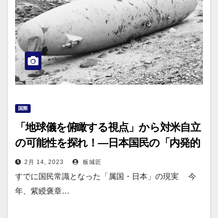
国際
「地球儀を俯瞰する視点」から対米自立
の可能性を探れ！―日本国民の「内発的
覚醒」を促すためには―
2月 14, 2023
板城匠
すでに国民常識となった「属国・日本」の現実 今
年、紫綬褒章…