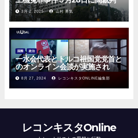
決！
3月 2, 2025
山村 勇気
国際
政治
一水会代表とトルコ祖国党党首と
のオンライン会談が実施され
る！
8月 27, 2024
レコンキスタONLINE編集部
レコンキスタOnline