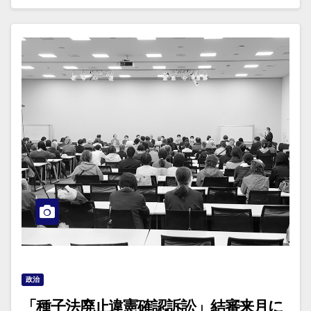
政治
「種子法廃止違憲確認訴訟」結審来月に