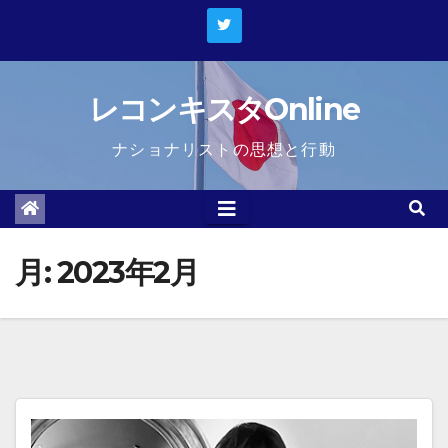
Skip
to
content
レコンキスタOnline
ナショナリストの思想と行動
月:
2023年2月