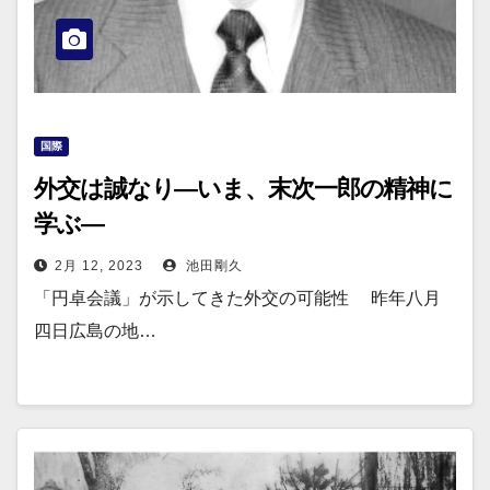
国際
外交は誠なり―いま、末次一郎の精神に
学ぶ―
2月 12, 2023
池田剛久
「円卓会議」が示してきた外交の可能性 昨年八月
四日広島の地…