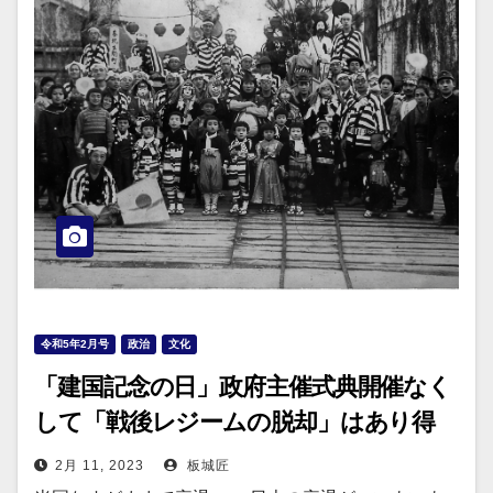
令和5年2月号
政治
文化
「建国記念の日」政府主催式典開催なく
して「戦後レジームの脱却」はあり得
ない！
2月 11, 2023
板城匠