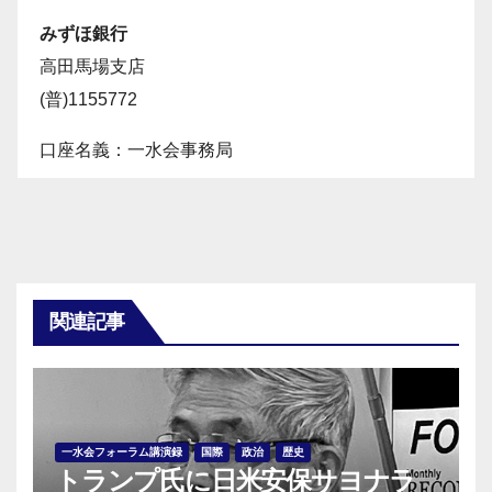
みずほ銀行
高田馬場支店
(普)1155772
口座名義：一水会事務局
関連記事
一水会フォーラム講演録
国際
政治
歴史
トランプ氏に日米安保サヨナラ