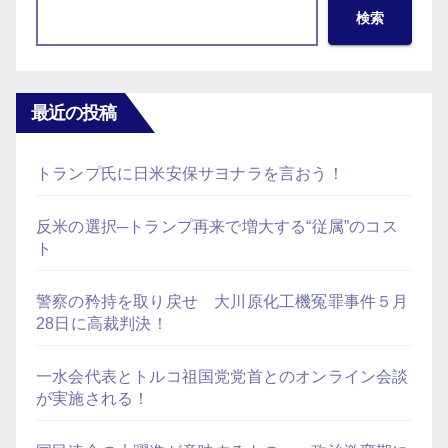
検索
ー
ジ
送
最近の投稿
り
トランプ氏に日米安保サヨナラを言おう！
反米の選択─トランプ再来で増大する“従属”のコス
ト
警察の矜持を取り戻せ 大川原化工機冤罪事件５月
28日に高裁判決！
一水会代表とトルコ祖国党党首とのオンライン会談
が実施される！