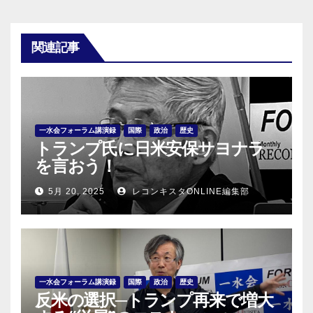
関連記事
一水会フォーラム講演録
国際
政治
歴史
トランプ氏に日米安保サヨナラ
を言おう！
5月 20, 2025
レコンキスタONLINE編集部
一水会フォーラム講演録
国際
政治
歴史
反米の選択─トランプ再来で増大