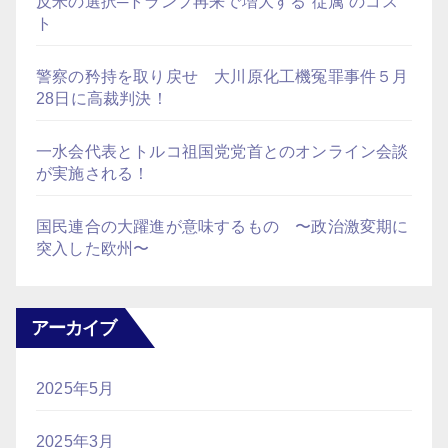
反米の選択─トランプ再来で増大する“従属”のコス
ト
警察の矜持を取り戻せ 大川原化工機冤罪事件５月
28日に高裁判決！
一水会代表とトルコ祖国党党首とのオンライン会談
が実施される！
国民連合の大躍進が意味するもの 〜政治激変期に
突入した欧州〜
アーカイブ
2025年5月
2025年3月