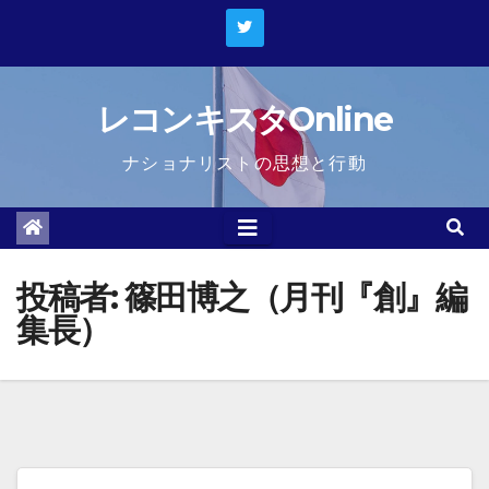
Skip
to
content
レコンキスタOnline
ナショナリストの思想と行動
投稿者:
篠田博之（月刊『創』編
集長）