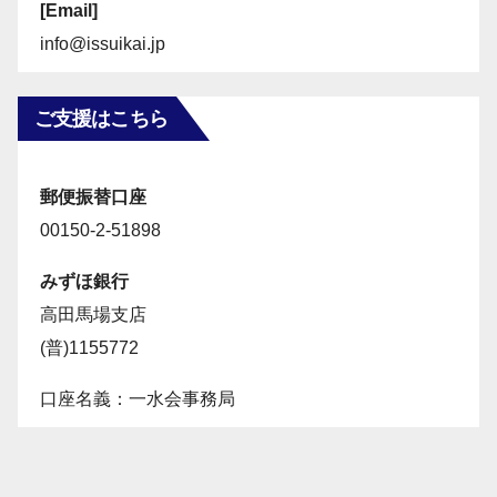
[Email]
info@issuikai.jp
ご支援はこちら
郵便振替口座
00150-2-51898
みずほ銀行
高田馬場支店
(普)1155772
口座名義：一水会事務局