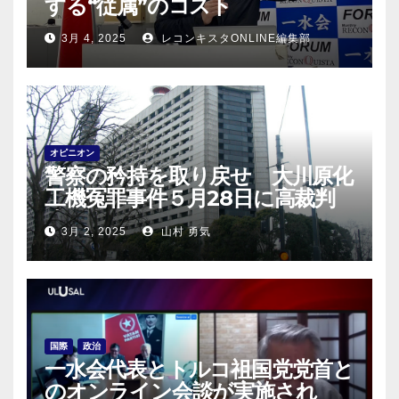
する“従属”のコスト
3月 4, 2025
レコンキスタONLINE編集部
オピニオン
警察の矜持を取り戻せ 大川原化
工機冤罪事件５月28日に高裁判
決！
3月 2, 2025
山村 勇気
国際
政治
一水会代表とトルコ祖国党党首と
のオンライン会談が実施され