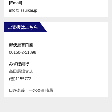
[Email]
info@issuikai.jp
ご支援はこちら
郵便振替口座
00150-2-51898
みずほ銀行
高田馬場支店
(普)1155772
口座名義：一水会事務局