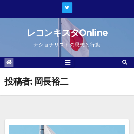
Skip
to
content
レコンキスタOnline
ナショナリストの思想と行動
投稿者:
岡長裕二