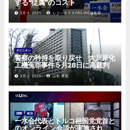
する“従属”のコスト
3月 4, 2025
レコンキスタONLINE編集部
オピニオン
警察の矜持を取り戻せ 大川原化
工機冤罪事件５月28日に高裁判
決！
3月 2, 2025
山村 勇気
国際
政治
一水会代表とトルコ祖国党党首と
のオンライン会談が実施され