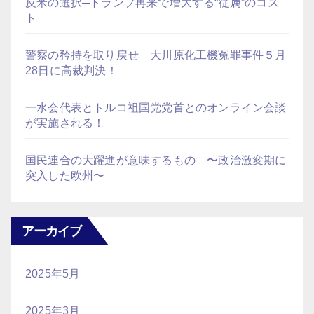
反米の選択─トランプ再来で増大する“従属”のコス
ト
警察の矜持を取り戻せ 大川原化工機冤罪事件５月
28日に高裁判決！
一水会代表とトルコ祖国党党首とのオンライン会談
が実施される！
国民連合の大躍進が意味するもの 〜政治激変期に
突入した欧州〜
アーカイブ
2025年5月
2025年3月