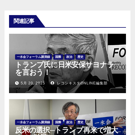
関連記事
一水会フォーラム講演録
国際
政治
歴史
トランプ氏に日米安保サヨナラ
を言おう！
5月 20, 2025
レコンキスタONLINE編集部
一水会フォーラム講演録
国際
政治
歴史
反米の選択─トランプ再来で増大