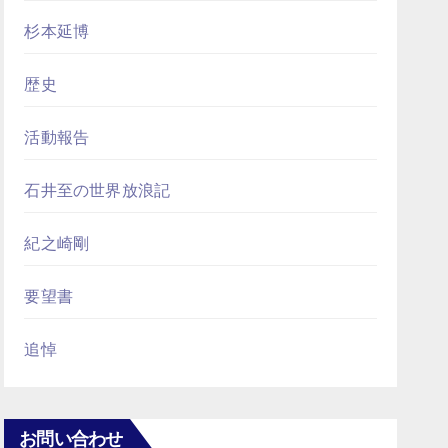
杉本延博
歴史
活動報告
石井至の世界放浪記
紀之崎剛
要望書
追悼
お問い合わせ