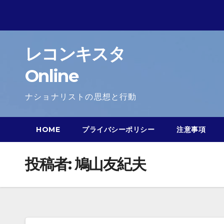
Skip
to
content
レコンキスタ
Online
ナショナリストの思想と行動
HOME
プライバシーポリシー
注意事項
投稿者:
鳩山友紀夫