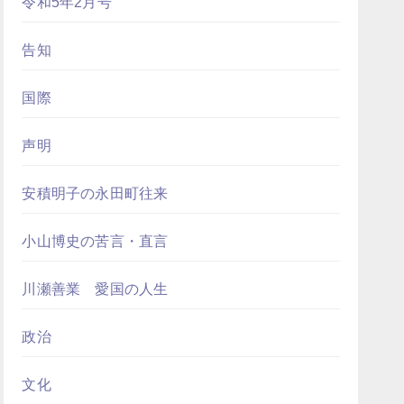
令和5年2月号
告知
国際
声明
安積明子の永田町往来
小山博史の苦言・直言
川瀬善業 愛国の人生
政治
文化