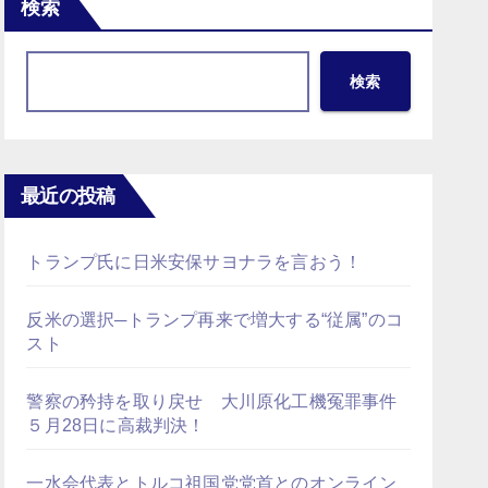
検索
検索
最近の投稿
トランプ氏に日米安保サヨナラを言おう！
反米の選択─トランプ再来で増大する“従属”のコ
スト
警察の矜持を取り戻せ 大川原化工機冤罪事件
５月28日に高裁判決！
一水会代表とトルコ祖国党党首とのオンライン