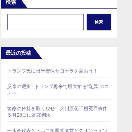
検索
検索
最近の投稿
トランプ氏に日米安保サヨナラを言おう！
反米の選択─トランプ再来で増大する“従属”のコ
スト
警察の矜持を取り戻せ 大川原化工機冤罪事件
５月28日に高裁判決！
一水会代表とトルコ祖国党党首とのオンライン