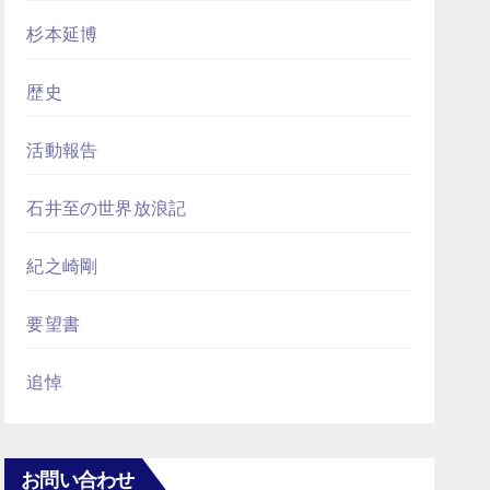
杉本延博
歴史
活動報告
石井至の世界放浪記
紀之崎剛
要望書
追悼
お問い合わせ