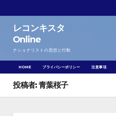
Skip
to
content
レコンキスタ
Online
ナショナリストの思想と行動
HOME
プライバシーポリシー
注意事項
投稿者:
青葉桜子