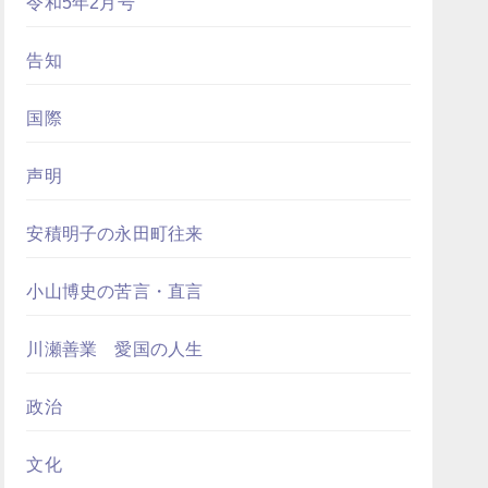
令和5年2月号
告知
国際
声明
安積明子の永田町往来
小山博史の苦言・直言
川瀬善業 愛国の人生
政治
文化