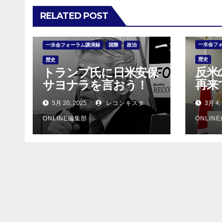
ー
RELATED POST
シ
一水会フ
一水会フォーラム講演録
国際
政治
ョ
歴史
歴史
反米
トランプ氏に日米安保
ン
再来
サヨナラを言おう！
属”
5月 20, 2025
レコンキスタ
3月 4,
ONLINE編集部
ONLIN