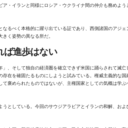
ビア・イランと同様にロシア・ウクライナ間の仲介も務めよう
となるべく本格的に躍り出ている証であり、西側諸国のアジェ
大きく姿勢の異なる所だ。
れば進歩はない
年」、そして独自の経済圏を確立できず米国に踊らされて滅亡
の存在を確固たるものにしようと試みている。権威主義的な国
して褒められたものではないが、主権国家としての気概は学ぶ
ようとしている。今回のサウジアラビアとイランの和解、およ
。