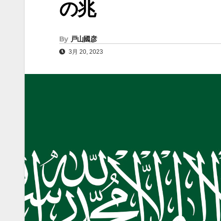
の兆
By
戸山國彦
3月 20, 2023