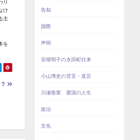
わり
告知
なけ
る主
国際
声明
本を
安積明子の永田町往来
小山博史の苦言・直言
を？
川瀬善業 愛国の人生
政治
文化