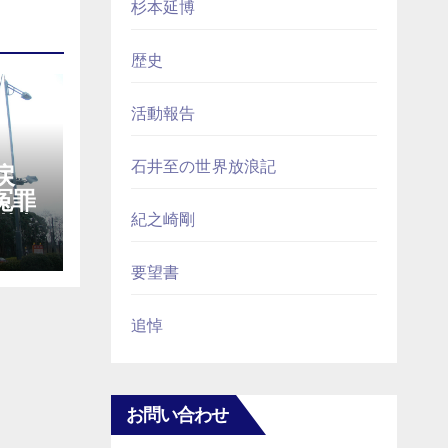
杉本延博
歴史
活動報告
石井至の世界放浪記
戻
冤罪
裁判
紀之崎剛
要望書
追悼
お問い合わせ