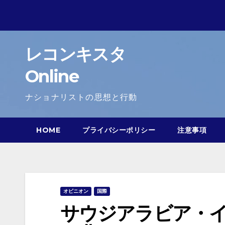
Skip
to
content
レコンキスタ
Online
ナショナリストの思想と行動
HOME
プライバシーポリシー
注意事項
オピニオン
国際
サウジアラビア・