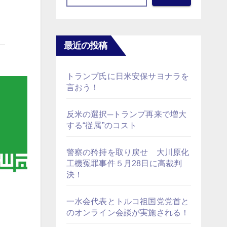
最近の投稿
トランプ氏に日米安保サヨナラを
言おう！
反米の選択─トランプ再来で増大
する“従属”のコスト
警察の矜持を取り戻せ 大川原化
工機冤罪事件５月28日に高裁判
決！
一水会代表とトルコ祖国党党首と
のオンライン会談が実施される！