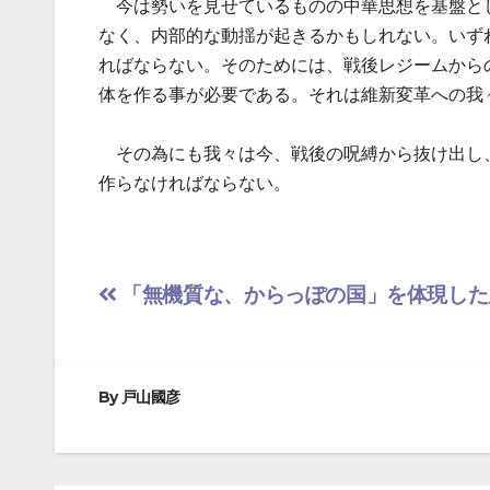
今は勢いを見せているものの中華思想を基盤と
なく、内部的な動揺が起きるかもしれない。いず
ればならない。そのためには、戦後レジームから
体を作る事が必要である。それは維新変革への我
その為にも我々は今、戦後の呪縛から抜け出し
作らなければならない。
投
「無機質な、からっぽの国」を体現した
稿
ナ
By
戸山國彦
ビ
ゲ