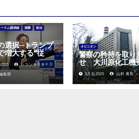
ォーラム講演録
国際
政治
の選択─トランプ
オピニオン
で増大する“従
警察の矜持を取り
のコスト
せ 大川原化工機
 2025
レコンキスタ
事件５月28日に高
3月 2, 2025
山村 勇気
E編集部
決！