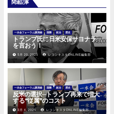
関連記事
一水会フォーラム講演録
国際
政治
歴史
トランプ氏に日米安保サヨナラ
を言おう！
5月 20, 2025
レコンキスタONLINE編集部
一水会フォーラム講演録
国際
政治
歴史
反米の選択─トランプ再来で増大
する“従属”のコスト
3月 4, 2025
レコンキスタONLINE編集部