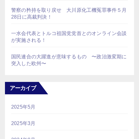
警察の矜持を取り戻せ 大川原化工機冤罪事件５月
28日に高裁判決！
一水会代表とトルコ祖国党党首とのオンライン会談
が実施される！
国民連合の大躍進が意味するもの 〜政治激変期に
突入した欧州〜
アーカイブ
2025年5月
2025年3月