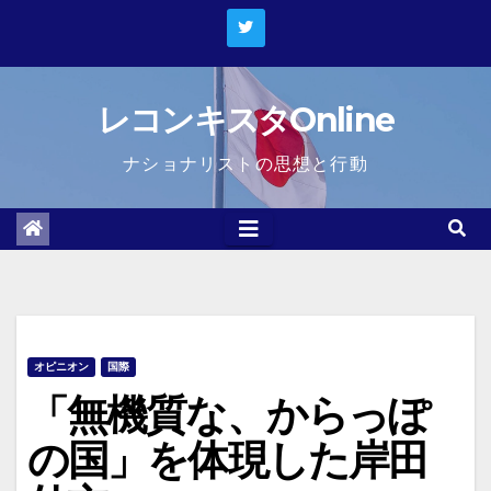
Skip
to
content
レコンキスタOnline
ナショナリストの思想と行動
オピニオン
国際
「無機質な、からっぽ
の国」を体現した岸田