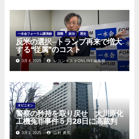
一水会フォーラム講演録
国際
政治
歴史
反米の選択─トランプ再来で増大
する“従属”のコスト
3月 4, 2025
レコンキスタONLINE編集部
オピニオン
警察の矜持を取り戻せ 大川原化
工機冤罪事件５月28日に高裁判
決！
3月 2, 2025
山村 勇気