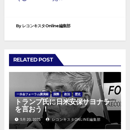
ナ
ビ
By
レコンキスタOnline編集部
ゲ
ー
シ
RELATED POST
ョ
ン
一水会フォーラム講演録
国際
政治
歴史
トランプ氏に日米安保サヨナラ
を言おう！
5月 20, 2025
レコンキスタONLINE編集部