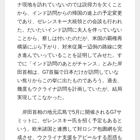
ナ現地を訪れていないのでは説得力を欠くこと
から、インド訪問からの帰国の途上の予定変更
であり、ゼレンスキー大統領との会談も行われ
た。だいたいインド訪問に夫人を伴っていない
ことから、察しは付いたのだが、米国の覇権再
構築にぶら下がり、対米従属一辺倒の路線に突
き進んでいっていることを証明してみせた。す
でに「インド訪問のあとがチャンス」とみた岸
田首相は、G7首脳で日本だけが訪問していな
い焦りからこの挙に出たものであろう。過去、
幾度もウクライナ訪問を計画していたが、結局
実現してこなかった。
岸田首相の地元広島で5月に開催されるG7サ
ミットに、ゼレンスキー氏を招く予定もあると
いう。欧米諸国と連携して対ロシア包囲網を完
成させ、ウクライナ支援をアピールする思惑も