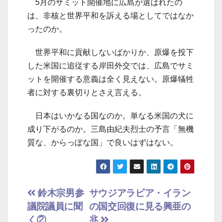
5月のサミット開催地に広島が選ばれたの
は、非核と世界平和を訴える場としてではなか
ったのか。
世界平和に貢献しないばかりか、原爆を投下
した米国に追従する岸田外交では、広島でサミ
ットを開催する意義は全く見えない。原爆犠牲
者に対する裏切りとさえ言える。
日本はいかなる国なのか。単なる米国の犬に
成り下がるのか。三島由紀夫烈士の予言「無機
質な、からっぽな国」で良いはずはない。
投
鈴木宗男参
サウジアラビア・イラン
議院議員に聞
の国交回復に見る興亜の
稿
く②
兆