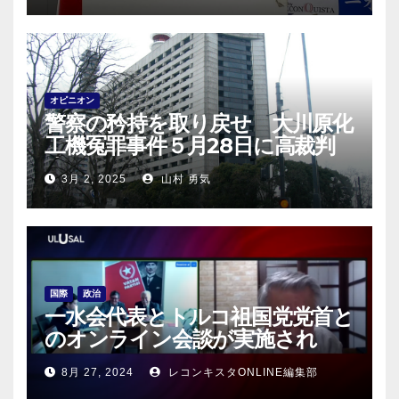
オピニオン
警察の矜持を取り戻せ 大川原化
工機冤罪事件５月28日に高裁判
決！
3月 2, 2025
山村 勇気
国際
政治
一水会代表とトルコ祖国党党首と
のオンライン会談が実施され
る！
8月 27, 2024
レコンキスタONLINE編集部