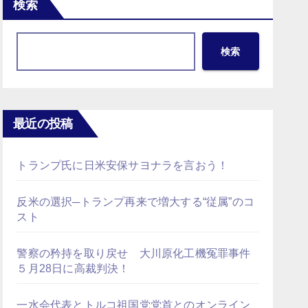
検索
検索
最近の投稿
トランプ氏に日米安保サヨナラを言おう！
反米の選択─トランプ再来で増大する“従属”のコ
スト
警察の矜持を取り戻せ 大川原化工機冤罪事件
５月28日に高裁判決！
一水会代表とトルコ祖国党党首とのオンライン