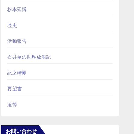
杉本延博
歴史
活動報告
石井至の世界放浪記
紀之崎剛
要望書
追悼
お問い合わせ