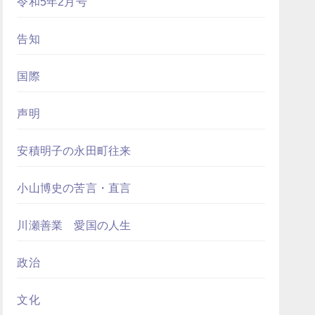
令和5年2月号
告知
国際
声明
安積明子の永田町往来
小山博史の苦言・直言
川瀬善業 愛国の人生
政治
文化