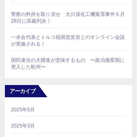
警察の矜持を取り戻せ 大川原化工機冤罪事件５月
28日に高裁判決！
一水会代表とトルコ祖国党党首とのオンライン会談
が実施される！
国民連合の大躍進が意味するもの 〜政治激変期に
突入した欧州〜
アーカイブ
2025年5月
2025年3月