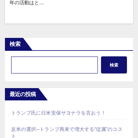
年の活動はと…
検索
検索
最近の投稿
トランプ氏に日米安保サヨナラを言おう！
反米の選択─トランプ再来で増大する“従属”のコス
ト