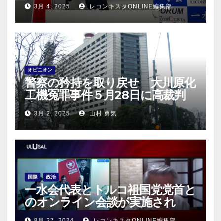
3月 4, 2025
レコンキスタONLINE編集部
オピニオン
警察の矜持を取り戻せ 大川原化
工機冤罪事件５月28日に高裁判
決！
3月 2, 2025
山村 勇気
国際
政治
一水会代表とトルコ祖国党党首と
のオンライン会談が実施され
る！
8月 27, 2024
レコンキスタONLINE編集部