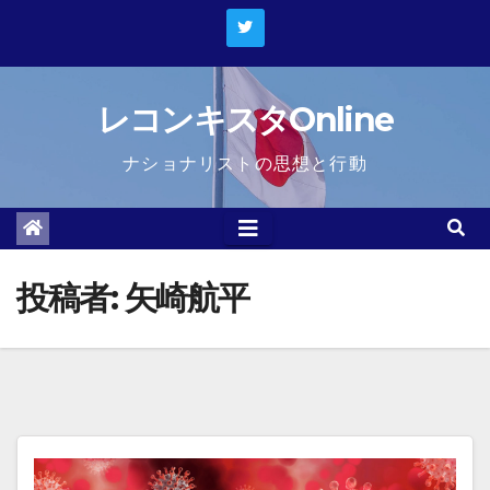
Skip
to
content
レコンキスタOnline
ナショナリストの思想と行動
投稿者:
矢崎航平