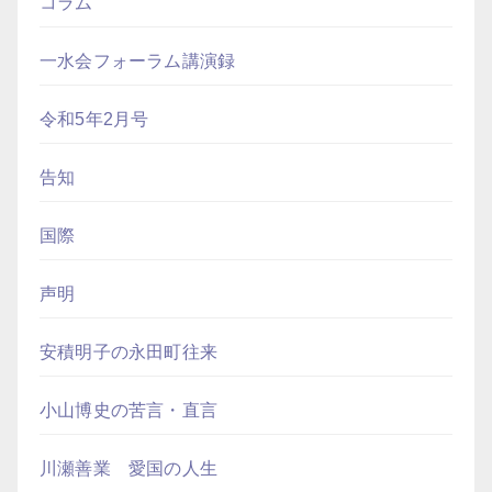
コラム
一水会フォーラム講演録
令和5年2月号
告知
国際
声明
安積明子の永田町往来
小山博史の苦言・直言
川瀬善業 愛国の人生