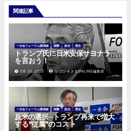
関連記事
一水会フォーラム講演録
国際
政治
歴史
トランプ氏に日米安保サヨナラ
を言おう！
5月 20, 2025
レコンキスタONLINE編集部
一水会フォーラム講演録
国際
政治
歴史
反米の選択─トランプ再来で増大
する“従属”のコスト