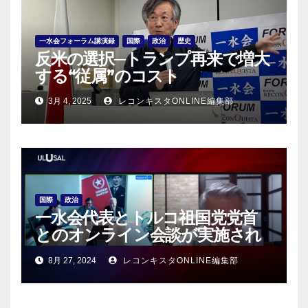
一水会フォーラム講演録
国際
政治
歴史
反米の選択─トランプ再来で増大
する“従属”のコスト
3月 4, 2025
レコンキスタONLINE編集部
国際
政治
一水会代表とトルコ祖国党党首
とのオンライン会談が実施され
る！
8月 27, 2024
レコンキスタONLINE編集部