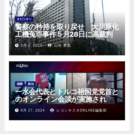
オピニオン
警察の矜持を取り戻せ 大川原化
工機冤罪事件５月28日に高裁判
決！
3月 2, 2025
山村 勇気
国際
政治
一水会代表とトルコ祖国党党首と
のオンライン会談が実施され
る！
8月 27, 2024
レコンキスタONLINE編集部