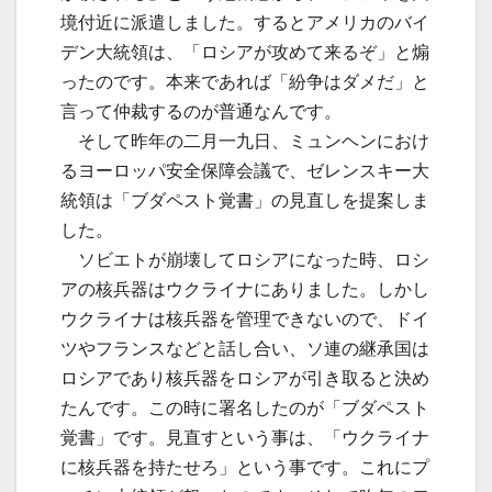
境付近に派遣しました。するとアメリカのバイ
デン大統領は、「ロシアが攻めて来るぞ」と煽
ったのです。本来であれば「紛争はダメだ」と
言って仲裁するのが普通なんです。
そして昨年の二月一九日、ミュンヘンにおけ
るヨーロッパ安全保障会議で、ゼレンスキー大
統領は「ブダペスト覚書」の見直しを提案しま
した。
ソビエトが崩壊してロシアになった時、ロシ
アの核兵器はウクライナにありました。しかし
ウクライナは核兵器を管理できないので、ドイ
ツやフランスなどと話し合い、ソ連の継承国は
ロシアであり核兵器をロシアが引き取ると決め
たんです。この時に署名したのが「ブダペスト
覚書」です。見直すという事は、「ウクライナ
に核兵器を持たせろ」という事です。これにプ