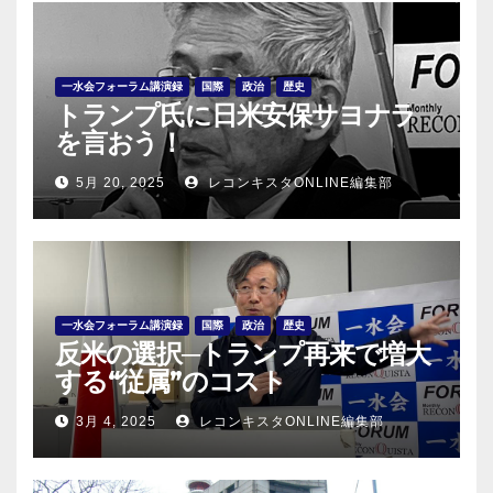
一水会フォーラム講演録
国際
政治
歴史
トランプ氏に日米安保サヨナラ
を言おう！
5月 20, 2025
レコンキスタONLINE編集部
一水会フォーラム講演録
国際
政治
歴史
反米の選択─トランプ再来で増大
する“従属”のコスト
3月 4, 2025
レコンキスタONLINE編集部