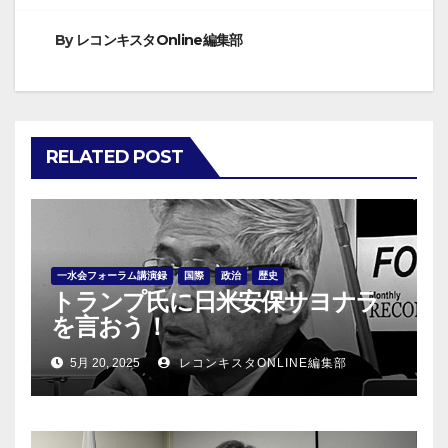
ナ
ビ
By
レコンキスタOnline編集部
ゲ
ー
RELATED POST
シ
ョ
ン
一水会フォーラム講演録
国際
政治
歴史
トランプ氏に日米安保サヨナラ
を言おう！
5月 20, 2025
レコンキスタONLINE編集部