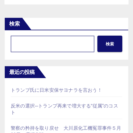
検索
検索
最近の投稿
トランプ氏に日米安保サヨナラを言おう！
反米の選択─トランプ再来で増大する“従属”のコス
ト
警察の矜持を取り戻せ 大川原化工機冤罪事件５月