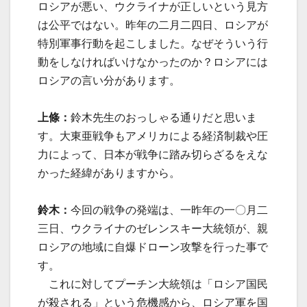
ロシアが悪い、ウクライナが正しいという見方
は公平ではない。昨年の二月二四日、ロシアが
特別軍事行動を起こしました。なぜそういう行
動をしなければいけなかったのか？ロシアには
ロシアの言い分があります。
上條：
鈴木先生のおっしゃる通りだと思いま
す。大東亜戦争もアメリカによる経済制裁や圧
力によって、日本が戦争に踏み切らざるをえな
かった経緯がありますから。
鈴木：
今回の戦争の発端は、一昨年の一〇月二
三日、ウクライナのゼレンスキー大統領が、親
ロシアの地域に自爆ドローン攻撃を行った事で
す。
これに対してプーチン大統領は「ロシア国民
が殺される」という危機感から、ロシア軍を国