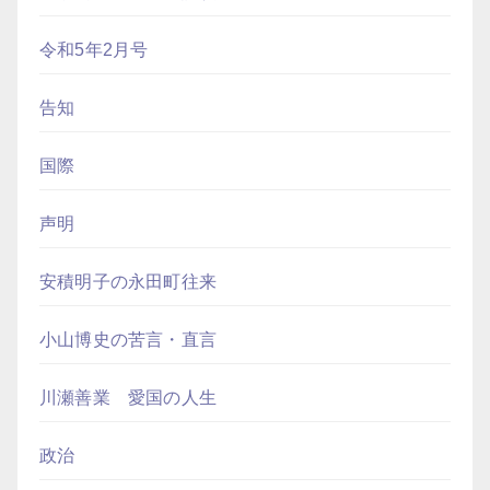
令和5年2月号
告知
国際
声明
安積明子の永田町往来
小山博史の苦言・直言
川瀬善業 愛国の人生
政治