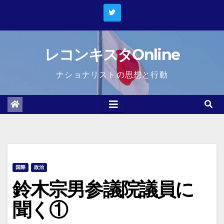
Skip
to
content
レコンキスタOnline
ナショナリストの思想と行動
国際
政治
鈴木宗男参議院議員に
聞く①