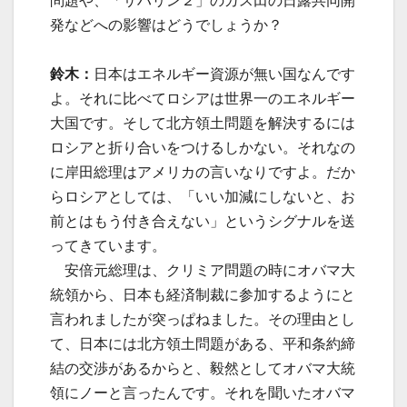
問題や、「サハリン２」のガス田の日露共同開
発などへの影響はどうでしょうか？
鈴木：
日本はエネルギー資源が無い国なんです
よ。それに比べてロシアは世界一のエネルギー
大国です。そして北方領土問題を解決するには
ロシアと折り合いをつけるしかない。それなの
に岸田総理はアメリカの言いなりですよ。だか
らロシアとしては、「いい加減にしないと、お
前とはもう付き合えない」というシグナルを送
ってきています。
安倍元総理は、クリミア問題の時にオバマ大
統領から、日本も経済制裁に参加するようにと
言われましたが突っぱねました。その理由とし
て、日本には北方領土問題がある、平和条約締
結の交渉があるからと、毅然としてオバマ大統
領にノーと言ったんです。それを聞いたオバマ