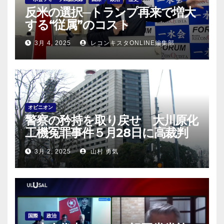
反米の選択─トランプ再来で増大
する“従属”のコスト
3月 4, 2025
レコンキスタONLINE編集部
オピニオン
警察の矜持を取り戻せ 大川原化
工機冤罪事件５月28日に高裁判
決！
3月 2, 2025
山村 勇気
国際
政治