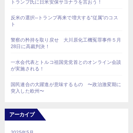
トランプ氏に日米安保サヨナラを言おう！
反米の選択─トランプ再来で増大する“従属”のコス
ト
警察の矜持を取り戻せ 大川原化工機冤罪事件５月
28日に高裁判決！
一水会代表とトルコ祖国党党首とのオンライン会談
が実施される！
国民連合の大躍進が意味するもの 〜政治激変期に
突入した欧州〜
アーカイブ
2025年5月