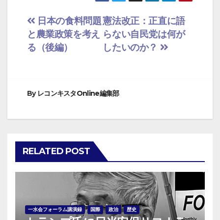
投
日本の食料問題
憲法改正：正直に語
と農業政策を考え
らない自民党は何が
稿
る（後編）
したいのか？
ナ
ビ
By
レコンキスタOnline編集部
ゲ
ー
シ
RELATED POST
ョ
ン
一水会フォーラム講演録
国際
政治
歴史