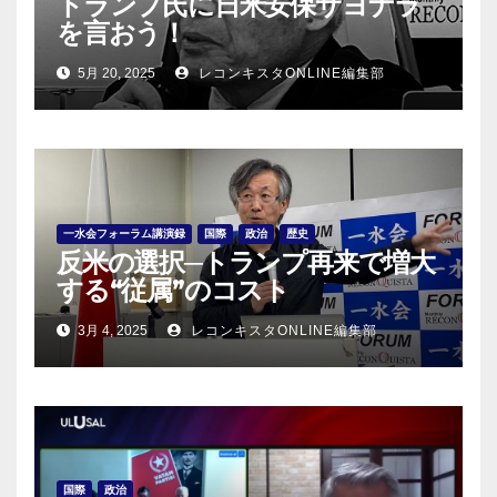
トランプ氏に日米安保サヨナラ
を言おう！
5月 20, 2025
レコンキスタONLINE編集部
一水会フォーラム講演録
国際
政治
歴史
反米の選択─トランプ再来で増大
する“従属”のコスト
3月 4, 2025
レコンキスタONLINE編集部
国際
政治