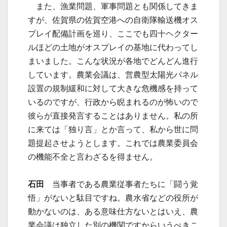
また、漁業問題、軍事問題とも関係してきま
すが、佐賀県の佐賀空港への自衛隊輸送機オス
プレイ配備計画を巡り、ここでも四十ヘクター
ルほどの土地がオスプレイの基地に代わってし
まいました。こんな状況が各地でどんどん進行
しています。農業会議は、営農型太陽光パネル
設置の規制緩和に対して大きな危機感を持って
いるのですが、行政から睨まれるのが怖いので
彼らが直接発言することはありません。私の所
に来ては「独り言」とか言って、私から世に問
題提起させようとします。これでは農業委員会
の機能不全と言わざるを得ません。
石田
当事者である農業従事者たちに「闘う覚
悟」がないと駄目ですね。農水省などの役所が
動かないのは、ある意味仕方ないとはいえ、農
業会議は独立した別の機関ですからいうべきこ