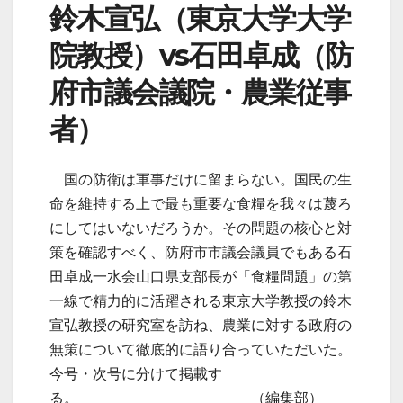
鈴木宣弘（東京大学大学
院教授）vs石田卓成（防
府市議会議院・農業従事
者）
国の防衛は軍事だけに留まらない。国民の生
命を維持する上で最も重要な食糧を我々は蔑ろ
にしてはいないだろうか。その問題の核心と対
策を確認すべく、防府市市議会議員でもある石
田卓成一水会山口県支部長が「食糧問題」の第
一線で精力的に活躍される東京大学教授の鈴木
宣弘教授の研究室を訪ね、農業に対する政府の
無策について徹底的に語り合っていただいた。
今号・次号に分けて掲載す
る。 （編集部）