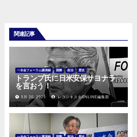
関連記事
一水会フォーラム講演録
国際
政治
歴史
トランプ氏に日米安保サヨナラ
を言おう！
5月 20, 2025
レコンキスタONLINE編集部
一水会フォーラム講演録
国際
政治
歴史