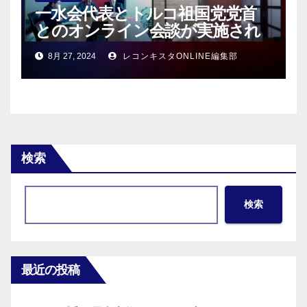
一水会代表とトルコ祖国党党首
とのオンライン会談が実施され
る！
8月 27, 2024
レコンキスタONLINE編集部
検索
検索
最近の投稿